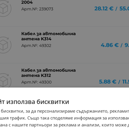
2004
28.12
€
55.
/
Арт.№: 239073
Кабел за автомобилна
антена K314
4.86
€
9
/
Арт.№: 49302
Кабел за автомобилна
антена K312
5.88
€
11
/
Арт.№: 49300
йт използва бисквитки
Автомобилна букса преход
 бисквитки, за да персонализираме съдържанието, рекламит
LM04K
0.61
€
1
шия трафик. Също така споделяме информация за използва
/
Арт.№: 48656
рана с нашите партньори за реклама и анализи, които може