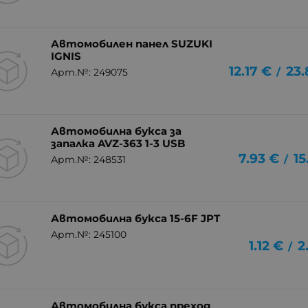
Автомобилен панел SUZUKI
IGNIS
12.17
€
23.
/
Арт.№: 249075
Автомобилна букса за
запалка AVZ-363 1-3 USB
7.93
€
15
/
Арт.№: 248531
Автомобилна букса 15-6F JPT
Арт.№: 245100
1.12
€
2
/
Автомобилна букса преход