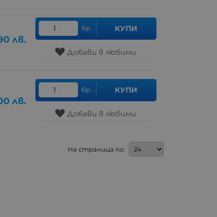
бр.
КУПИ
.90
лв.
Добави в любими
бр.
КУПИ
00
лв.
Добави в любими
На страница по: