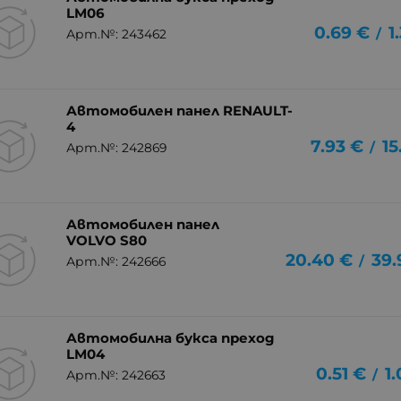
LM06
0.69
€
1
/
Арт.№: 243462
Автомобилен панел RENAULT-
4
7.93
€
15
/
Арт.№: 242869
Автомобилен панел
VOLVO S80
20.40
€
39.
/
Арт.№: 242666
Автомобилна букса преход
LM04
0.51
€
1
/
Арт.№: 242663