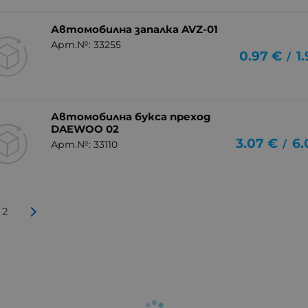
Автомобилна запалка AVZ-01
Арт.№: 33255
0.97
€
1
/
Автомобилна букса преход
DAEWOO 02
3.07
€
6.
/
Арт.№: 33110
2