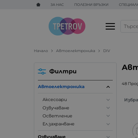
ЗА НАС
ПОЛЕЗНИ ВРЪЗКИ
СПЕЦИАЛ
Начало
Автоелектроника
DIV
Авт
Филтри
48 Про
Автоелектроника
Аксесоари
Избр
Озвучаване
Осветление
Ел.захранване
Озвучаване