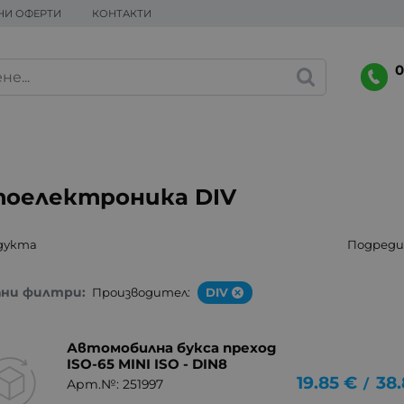
НИ ОФЕРТИ
КОНТАКТИ
0
оелектроника DIV
дукта
Подреди 
ани филтри:
Производител:
DIV
Автомобилна букса преход
ISO-65 MINI ISO - DIN8
19.85
€
38.
/
Арт.№: 251997