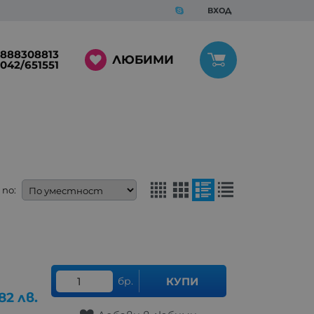
ВХОД
888308813
ЛЮБИМИ
042/651551
по:
бр.
КУПИ
82
лв.