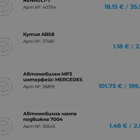
RENAULT-7
18.15
€
35.
/
Арт.№: 40754
Кутия ABS8
Арт.№: 37481
1.18
€
2
/
Автомобилен MP3
интерфейс MERCEDES
101.75
€
199
/
Арт.№: 36819
Автомобилна лампа
подвижна 7004
1.48
€
2.
/
Арт.№: 36545