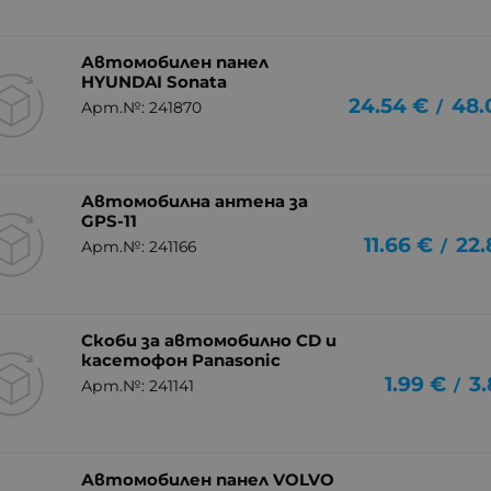
Автомобилен панел
HYUNDAI Sonata
24.54
€
48.
/
Арт.№: 241870
Автомобилна антена за
GPS-11
11.66
€
22.
/
Арт.№: 241166
Скоби за автомобилно CD и
касетофон Panasonic
1.99
€
3.
/
Арт.№: 241141
Автомобилен панел VOLVO