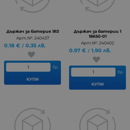
Държач за батерия 1R3
Държач за батерии 1
18650-01
Арт.№: 240437
Арт.№: 240402
0.18
€
0.35
лв.
/
0.97
€
1.90
лв.
/
бр.
бр.
КУПИ
КУПИ