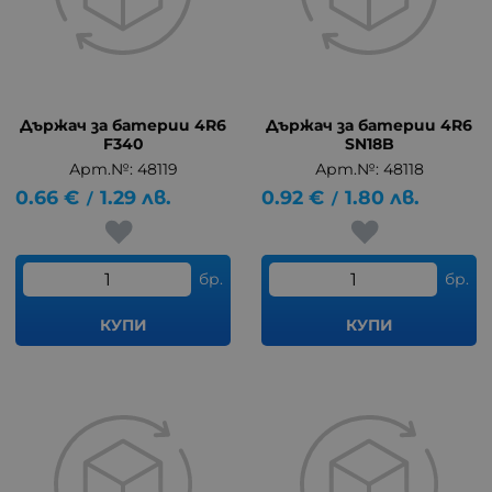
Държач за батерии 4R6
Държач за батерии 4R6
F340
SN18B
Арт.№: 48119
Арт.№: 48118
0.66
€
1.29
лв.
0.92
€
1.80
лв.
/
/
бр.
бр.
КУПИ
КУПИ