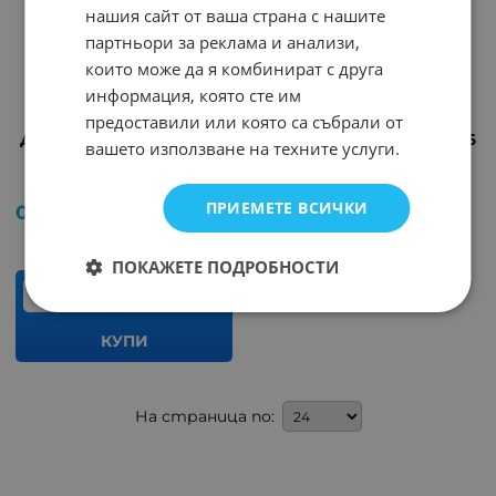
нашия сайт от ваша страна с нашите
партньори за реклама и анализи,
които може да я комбинират с друга
информация, която сте им
предоставили или която са събрали от
Държач за батерии 4R6
Държач за батерии 6R6
вашето използване на техните услуги.
F339
F3422
Арт.№: 4633
Арт.№: 239416
ПРИЕМЕТЕ ВСИЧКИ
0.51
€
1.00
лв.
/
ПОКАЖЕТЕ ПОДРОБНОСТИ
бр.
КУПИ
На страница по: