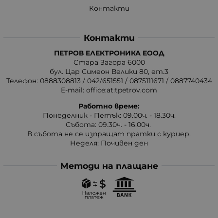
Контакти
Контакти
ПЕТРОВ ЕЛЕКТРОНИКА ЕООД
Стара Загора 6000
бул. Цар Симеон Велики 80, ет.3
Телефон:
0888308813
/
042/651551
/
0875111671
/
0887740434
E-mail:
office:at:tpetrov.com
Работно време:
Понеделник - Петък: 09.00ч. - 18.30ч.
Събота: 09.30ч. - 16.00ч.
В събота не се изпращат пратки с куриер.
Неделя: Почивен ден
Методи на плащане