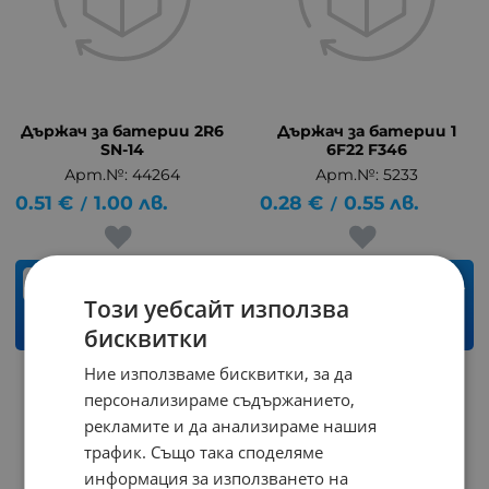
Държач за батерии 2R6
Държач за батерии 1
SN-14
6F22 F346
Арт.№: 44264
Арт.№: 5233
0.51
€
1.00
лв.
0.28
€
0.55
лв.
/
/
бр.
бр.
Този уебсайт използва
КУПИ
КУПИ
бисквитки
Ние използваме бисквитки, за да
НЕНАЛИЧЕН
персонализираме съдържанието,
рекламите и да анализираме нашия
трафик. Също така споделяме
информация за използването на