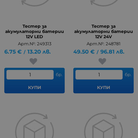
Тестер за
Тестер за
акумулаторни батерии
акумулаторни батерии
12V LED
12V 24V
Арт.№: 249313
Арт.№: 248781
6.75
€
13.20
лв.
49.50
€
96.81
лв.
/
/
бр.
бр.
КУПИ
КУПИ