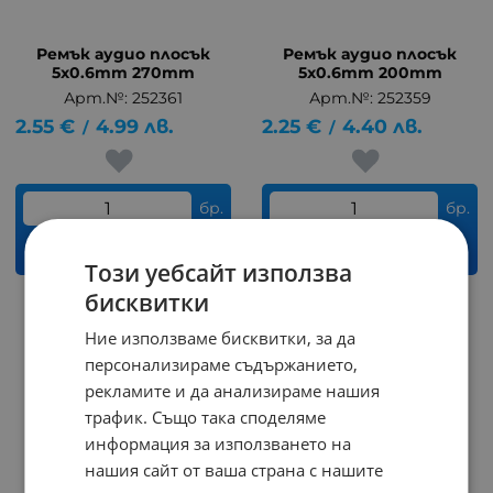
Ремък аудио плосък
Ремък аудио плосък
5x0.6mm 270mm
5x0.6mm 200mm
Арт.№: 252361
Арт.№: 252359
2.55
€
4.99
лв.
2.25
€
4.40
лв.
/
/
бр.
бр.
КУПИ
КУПИ
Този уебсайт използва
бисквитки
НЕНАЛИЧЕН
Ние използваме бисквитки, за да
персонализираме съдържанието,
рекламите и да анализираме нашия
трафик. Също така споделяме
информация за използването на
нашия сайт от ваша страна с нашите