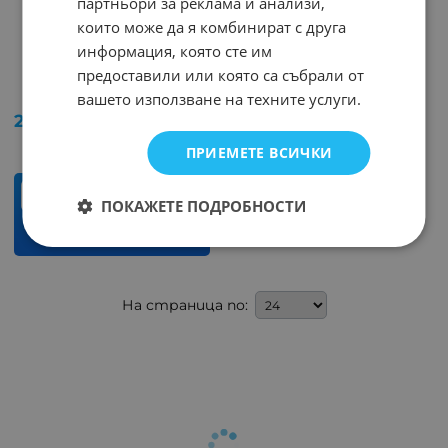
партньори за реклама и анализи,
които може да я комбинират с друга
информация, която сте им
Ремък аудио плосък
Ремък аудио плосък
5x0.6mm 190mm
5x0.6mm 235mm
предоставили или която са събрали от
Арт.№: 252358
Арт.№: 252360
вашето използване на техните услуги.
2.25
€
4.40
лв.
/
ПРИЕМЕТЕ ВСИЧКИ
бр.
ПОКАЖЕТЕ ПОДРОБНОСТИ
КУПИ
На страница по: