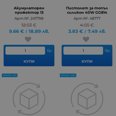
Акумулаторен
Пистолет за топъл
прожектор 13
силикон 40W GG814
Арт.№: 247798
Арт.№: 48777
12.53
€
4.55
€
9.66
€
18.89
лв.
3.83
€
7.49
лв.
/
/
бр.
бр.
КУПИ
КУПИ
ПРОМО -13%
ПРОМО -28%