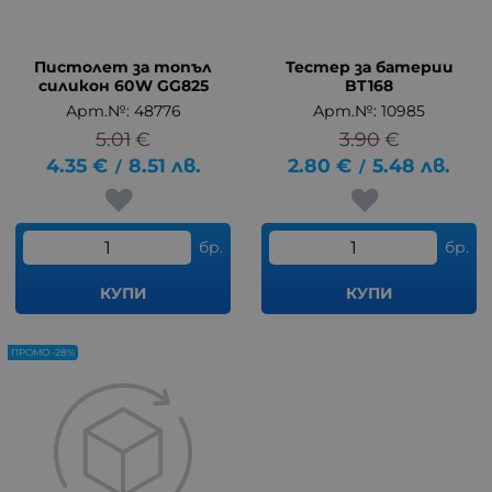
Пистолет за топъл
Тестер за батерии
силикон 60W GG825
BT168
Арт.№: 48776
Арт.№: 10985
5.01
€
3.90
€
4.35
€
8.51
лв.
2.80
€
5.48
лв.
/
/
бр.
бр.
КУПИ
КУПИ
ПРОМО -28%