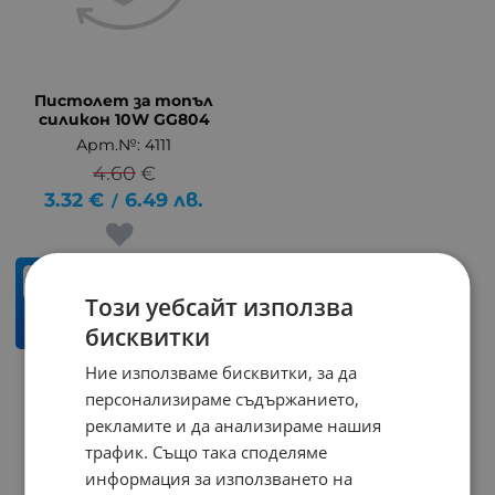
Пистолет за топъл
силикон 10W GG804
Арт.№: 4111
4.60
€
3.32
€
6.49
лв.
/
бр.
Този уебсайт използва
КУПИ
бисквитки
Ние използваме бисквитки, за да
персонализираме съдържанието,
На страница по:
рекламите и да анализираме нашия
трафик. Също така споделяме
информация за използването на