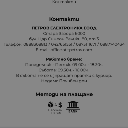
Контакти
Контакти
ПЕТРОВ ЕЛЕКТРОНИКА ЕООД
Стара Загора 6000
бул. Цар Симеон Велики 80, ет.3
Телефон:
0888308813
/
042/651551
/
0875111671
/
0887740434
E-mail:
office:at:tpetrov.com
Работно време:
Понеделник - Петък: 09.00ч. - 18.30ч.
Събота: 09.30ч. - 16.00ч.
В събота не се изпращат пратки с куриер.
Неделя: Почивен ден
Методи на плащане