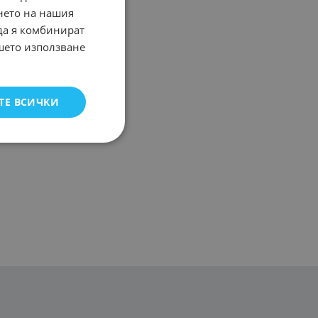
нето на нашия
 да я комбинират
ашето използване
ТЕ ВСИЧКИ