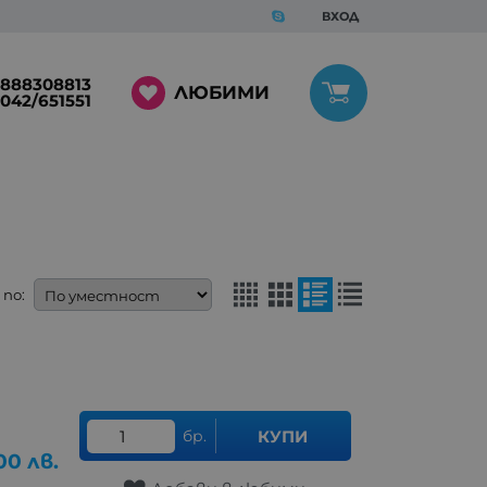
ВХОД
888308813
ЛЮБИМИ
042/651551
по:
бр.
КУПИ
00
лв.