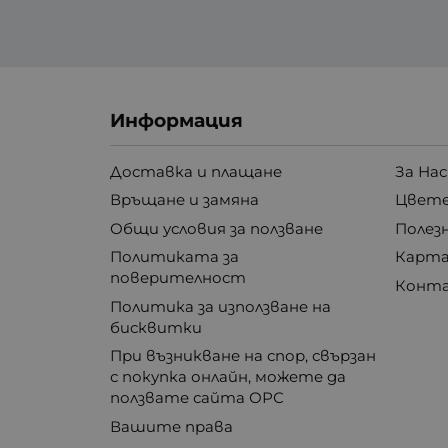
Информация
Доставка и плащане
За Нас
Връщане и замяна
Цвете
Общи условия за ползване
Полез
Политиката за
Карта
поверителност
Конт
Политика за използване на
бисквитки
При възникване на спор, свързан
с покупка онлайн, можете да
ползвате сайта ОРС
Вашите права