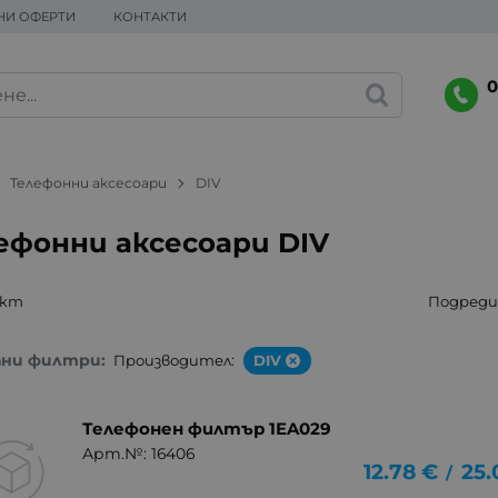
НИ ОФЕРТИ
КОНТАКТИ
0
Телефонни аксесоари
DIV
ефонни аксесоари DIV
укт
Подреди 
ани филтри:
Производител:
DIV
Телефонен филтър 1EA029
Арт.№: 16406
12.78
€
25.
/