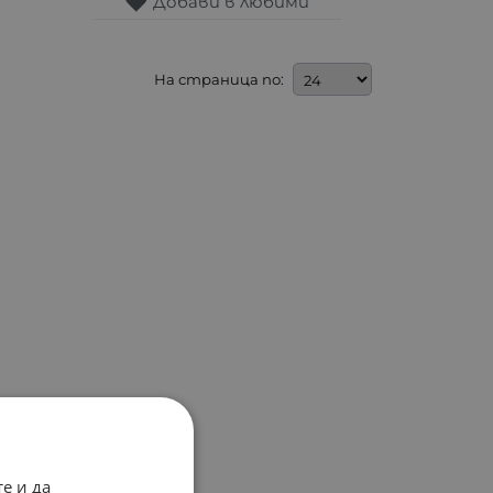
Добави в любими
На страница по:
е и да