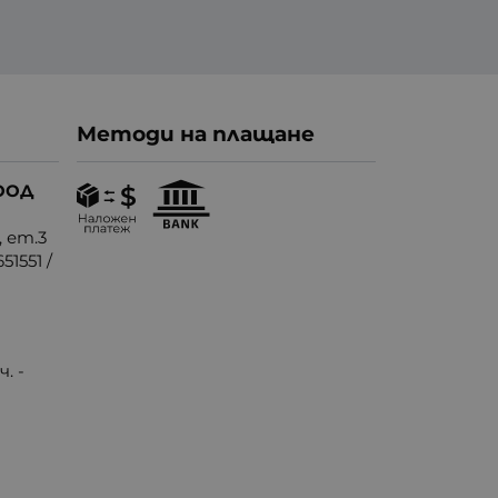
Методи на плащане
ООД
, ет.3
51551
/
. -