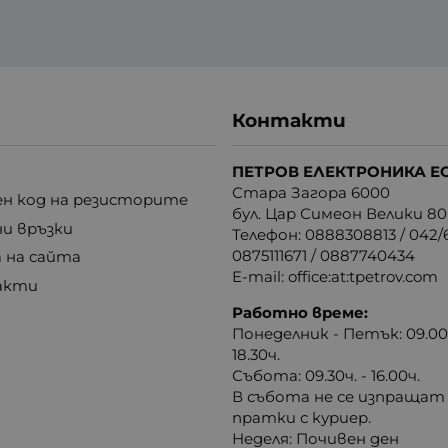
Контакти
ПЕТРОВ ЕЛЕКТРОНИКА Е
Стара Загора 6000
н код на резисторите
бул. Цар Симеон Велики 80
ни връзки
Телефон:
0888308813
/
042/6
0875111671
/
0887740434
 на сайта
E-mail:
office:at:tpetrov.com
акти
Работно време:
Понеделник - Петък: 09.00ч
18.30ч.
Събота: 09.30ч. - 16.00ч.
В събота не се изпращат
пратки с куриер.
Неделя: Почивен ден