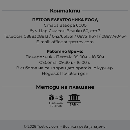
Контакти
ПЕТРОВ ЕЛЕКТРОНИКА ЕООД
Стара Загора 6000
бул. Цар Симеон Велики 80, ет.3
Телефон:
0888308813
/
042/651551
/
0875111671
/
0887740434
E-mail:
office:at:tpetrov.com
Работно време:
Понеделник - Петък: 09.00ч. - 18.30ч.
Събота: 09.30ч. - 16.00ч.
В събота не се изпращат пратки с куриер.
Неделя: Почивен ден
Методи на плащане
© 2026
Tpetrov.com
- Всички права запазени.