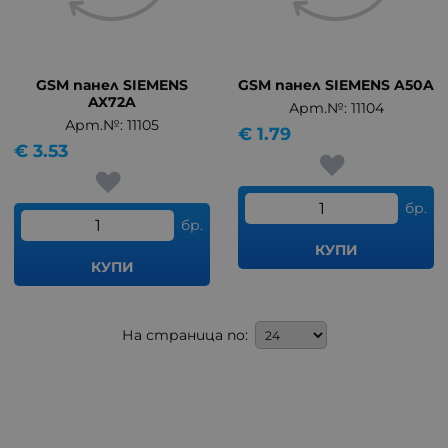
GSM панел SIEMENS
GSM панел SIEMENS A50A
AX72A
Арт.№: 11104
Арт.№: 11105
€
1.79
€
3.53
бр.
бр.
КУПИ
КУПИ
На страница по: