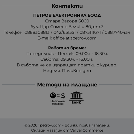
Контакти
ПЕТРОВ ЕЛЕКТРОНИКА ЕООД
Стара Загора 6000
бул. Цар Симеон Велики 80, ет.3
Телефон:
0888308813
/
042/651551
/
0875111671
/
0887740434
E-mail:
office:at:tpetrov.com
Работно време:
Понеделник - Петък: 09.00ч. - 18.30ч.
Събота: 09.30ч. - 16.00ч.
В събота не се изпращат пратки с куриер.
Неделя: Почивен ден
Методи на плащане
© 2026
Tpetrov.com
- Всички права запазени.
Онлайн магазин от
Valival Commerce