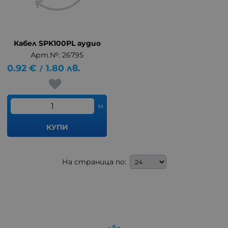
Кабел SPK100PL аудио
Арт.№: 26795
0.92
€
1.80
лв.
/
м
КУПИ
На страница по: