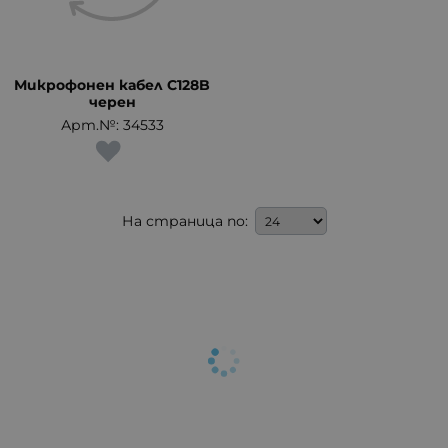
Микрофонен кабел C128B
черен
Арт.№: 34533
На страница по: