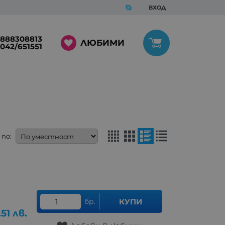
ВХОД
888308813
ЛЮБИМИ
042/651551
по:
бр.
КУПИ
.51
лв.