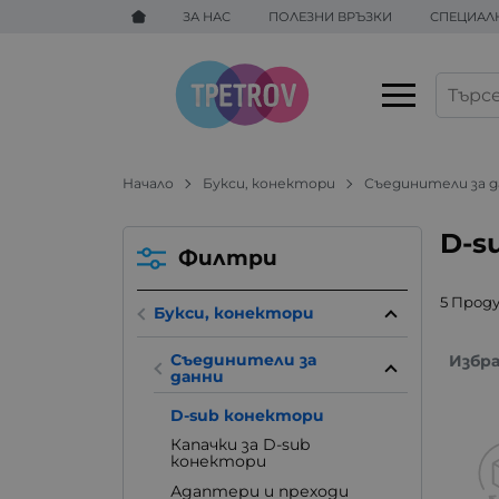
ЗА НАС
ПОЛЕЗНИ ВРЪЗКИ
СПЕЦИАЛ
Начало
Букси, конектори
Съединители за 
D-s
Филтри
5 Прод
Букси, конектори
Съединители за
Избр
данни
D-sub конектори
Капачки за D-sub
конектори
Адаптери и преходи