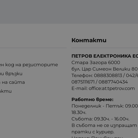
Контакти
ПЕТРОВ ЕЛЕКТРОНИКА Е
Стара Загора 6000
н код на резисторите
бул. Цар Симеон Велики 80
ни връзки
Телефон:
0888308813
/
042/6
0875111671
/
0887740434
 на сайта
E-mail:
office:at:tpetrov.com
акти
Работно време:
Понеделник - Петък: 09.00ч
18.30ч.
Събота: 09.30ч. - 16.00ч.
В събота не се изпращат
пратки с куриер.