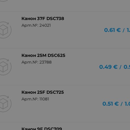
Канон 37F DSC738
Арт.№: 24021
0.61
€
1
/
Канон 25M DSC625
Арт.№: 23788
0.49
€
0.
/
Канон 25F DSC725
Арт.№: 11081
0.51
€
1
/
Канон 9F DSC709