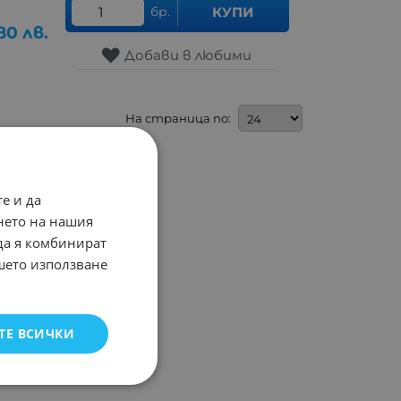
бр.
КУПИ
80
лв.
Добави в любими
На страница по:
е и да
нето на нашия
 да я комбинират
ашето използване
ТЕ ВСИЧКИ