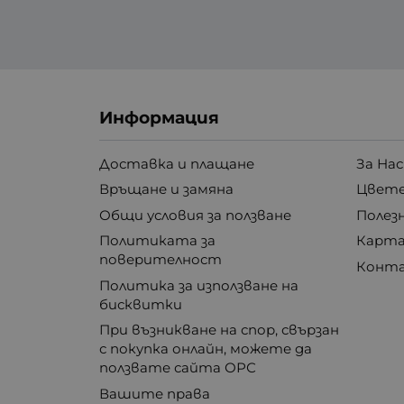
Информация
Доставка и плащане
За Нас
Връщане и замяна
Цвете
Общи условия за ползване
Полез
Политиката за
Карта
поверителност
Конт
Политика за използване на
бисквитки
При възникване на спор, свързан
с покупка онлайн, можете да
ползвате сайта ОРС
Вашите права