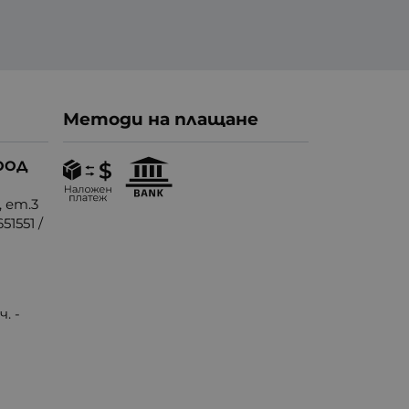
Методи на плащане
ООД
, ет.3
51551
/
. -