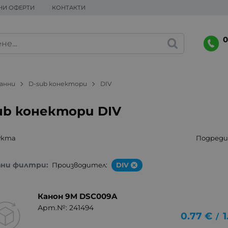
НИ ОФЕРТИ
КОНТАКТИ
0
данни
D-sub конектори
DIV
ub конектори DIV
укта
Подреди 
ани филтри:
Производител:
DIV
Канон 9M DSC009A
Арт.№: 241494
0.77
€
1
/