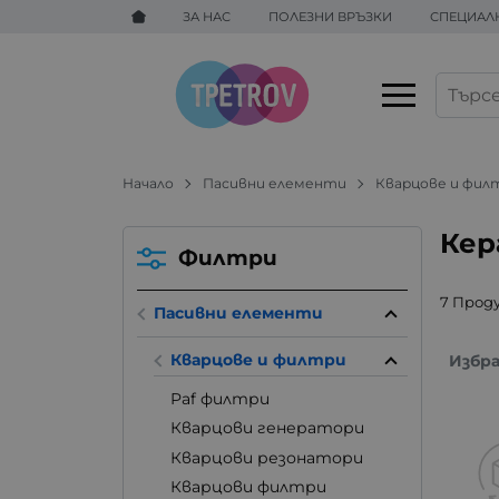
ЗА НАС
ПОЛЕЗНИ ВРЪЗКИ
СПЕЦИАЛ
Начало
Пасивни елементи
Кварцове и фил
Кер
Филтри
7 Прод
Пасивни елементи
Кварцове и филтри
Избр
Paf филтри
Кварцови генератори
Кварцови резонатори
Кварцови филтри