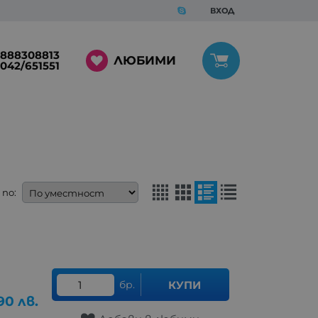
ВХОД
888308813
ЛЮБИМИ
042/651551
по:
бр.
КУПИ
90
лв.