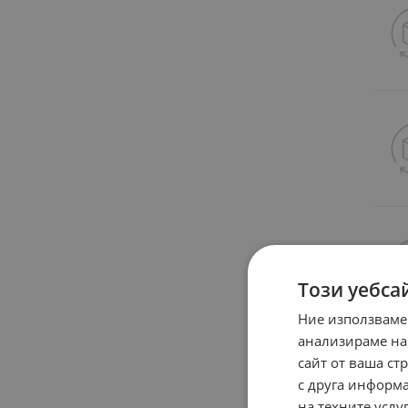
Този уебса
Ние използваме
анализираме на
сайт от ваша ст
с друга информа
на техните услуг