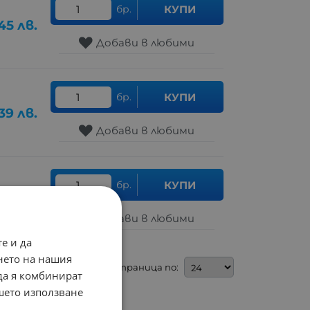
бр.
КУПИ
45
лв.
Добави в любими
бр.
КУПИ
39
лв.
Добави в любими
бр.
КУПИ
.61
лв.
Добави в любими
е и да
нето на нашия
На страница по:
 да я комбинират
ашето използване