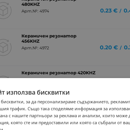
480KHZ
0.23
€
0.
/
Арт.№: 4974
Керамичен резонатор
456KHZ
0.20
€
0.
/
Арт.№: 4972
Керамичен резонатор 420KHZ
Арт.№: 4968
0.31
€
0
/
йт използва бисквитки
 бисквитки, за да персонализираме съдържанието, рекламит
шия трафик. Също така споделяме информация за използва
рана с нашите партньори за реклама и анализи, които може
ция, която сте им предоставили или която са събрали от в
и.