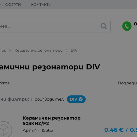
НИ ОФЕРТИ
КОНТАКТИ
0
три
Керамични резонатори
DIV
амични резонатори DIV
укта
Подреди 
ани филтри:
Производител:
DIV
Керамичен резонатор
503KHZ/F2
0.46
€
0.
/
Арт.№: 15363