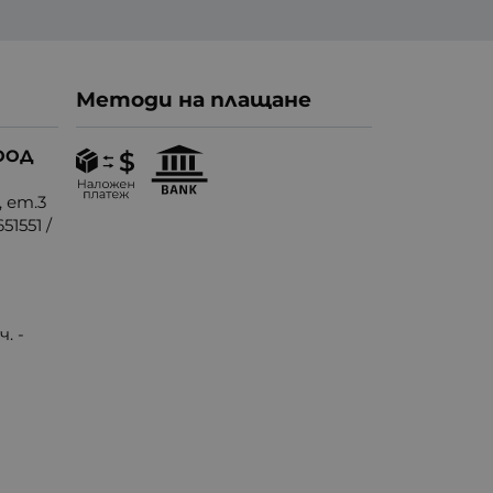
Методи на плащане
ООД
, ет.3
51551
/
. -