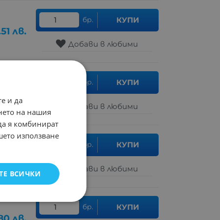
бр.
КУПИ
.51
лв.
Добави в любими
бр.
КУПИ
89
лв.
е и да
Добави в любими
нето на нашия
 да я комбинират
ашето използване
бр.
КУПИ
.51
лв.
Добави в любими
ТЕ ВСИЧКИ
бр.
КУПИ
.80
лв.