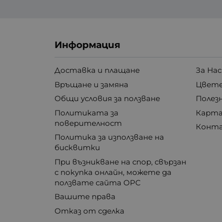
Информация
Доставка и плащане
За Нас
Връщане и замяна
Цвете
Общи условия за ползване
Полез
Политиката за
Карта
поверителност
Конт
Политика за използване на
бисквитки
При възникване на спор, свързан
с покупка онлайн, можете да
ползвате сайта ОРС
Вашите права
Отказ от сделка