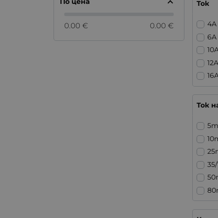
По цена
Ток
4A
0.00 €
0.00 €
6A
10
12
16
Ток н
5
10
25
35
50
80