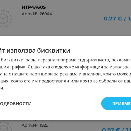
HTP4A60S
Арт.№: 26944
0.77
€
1
/
KT784
йт използва бисквитки
Арт.№: 20128
1.99
€
3.
/
 бисквитки, за да персонализираме съдържанието, рекламит
шия трафик. Също така споделяме информация за използва
рана с нашите партньори за реклама и анализи, които може
ция, която сте им предоставили или която са събрали от в
TIC246M TO220
и.
Арт.№: 3492
4.35
€
8
/
ПОДРОБНОСТИ
ПРИЕМЕ
BT138/600 TO220
Арт.№: 1929
0.92
€
1
/