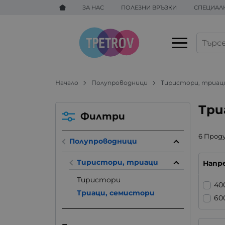
ЗА НАС
ПОЛЕЗНИ ВРЪЗКИ
СПЕЦИАЛ
Начало
Полупроводници
Тиристори, триац
Три
Филтри
6 Прод
Полупроводници
Тиристори, триаци
Напр
Тиристори
40
Триаци, семистори
60