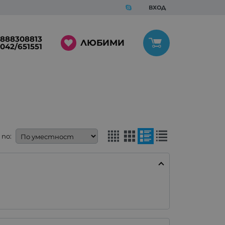
ВХОД
888308813
ЛЮБИМИ
042/651551
по: