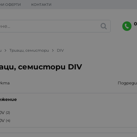
НИ ОФЕРТИ
КОНТАКТИ
0
и
Триаци, семистори
DIV
аци, семистори DIV
укта
Подреди 
ежение
0V
(2)
0V
(4)