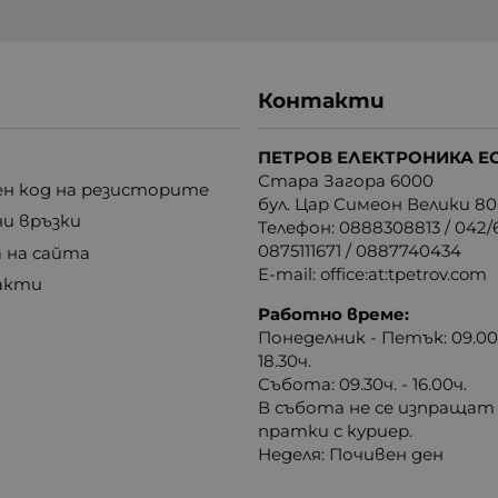
Контакти
ПЕТРОВ ЕЛЕКТРОНИКА Е
Стара Загора 6000
н код на резисторите
бул. Цар Симеон Велики 80
ни връзки
Телефон:
0888308813
/
042/6
0875111671
/
0887740434
 на сайта
E-mail:
office:at:tpetrov.com
акти
Работно време:
Понеделник - Петък: 09.00ч
18.30ч.
Събота: 09.30ч. - 16.00ч.
В събота не се изпращат
пратки с куриер.
Неделя: Почивен ден