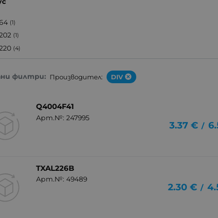
ус
64
(1)
202
(1)
220
(4)
ани филтри:
Производител:
DIV
Q4004F41
Арт.№: 247995
3.37
€
6.
/
TXAL226B
Арт.№: 49489
2.30
€
4.
/