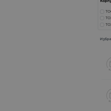
Корп
TO
TO
TO
Избр