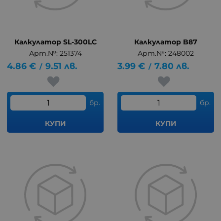
Калкулатор SL-300LC
Калкулатор B87
Арт.№: 251374
Арт.№: 248002
4.86
€
9.51
лв.
3.99
€
7.80
лв.
/
/
бр.
бр.
КУПИ
КУПИ