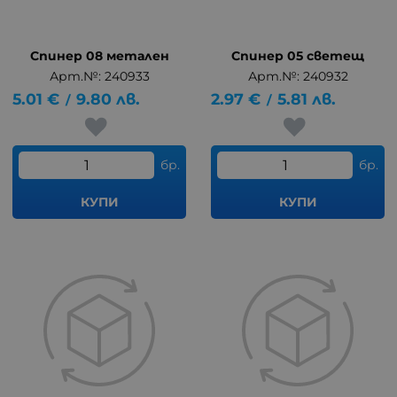
Спинер 08 метален
Спинер 05 светещ
Арт.№: 240933
Арт.№: 240932
5.01
€
9.80
лв.
2.97
€
5.81
лв.
/
/
бр.
бр.
КУПИ
КУПИ