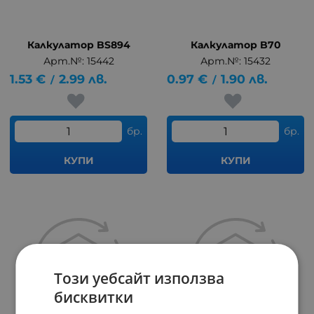
Калкулатор BS894
Калкулатор B70
Арт.№: 15442
Арт.№: 15432
1.53
€
2.99
лв.
0.97
€
1.90
лв.
/
/
бр.
бр.
КУПИ
КУПИ
Този уебсайт използва
бисквитки