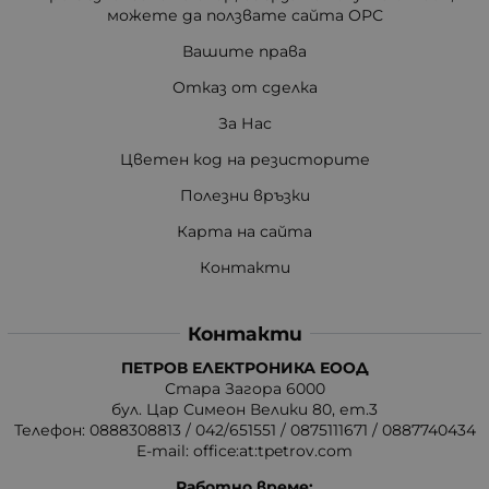
можете да ползвате сайта ОРС
Вашите права
Отказ от сделка
За Нас
Цветен код на резисторите
Полезни връзки
Карта на сайта
Контакти
Контакти
ПЕТРОВ ЕЛЕКТРОНИКА ЕООД
Стара Загора 6000
бул. Цар Симеон Велики 80, ет.3
Телефон:
0888308813
/
042/651551
/
0875111671
/
0887740434
E-mail:
office:at:tpetrov.com
Работно време: