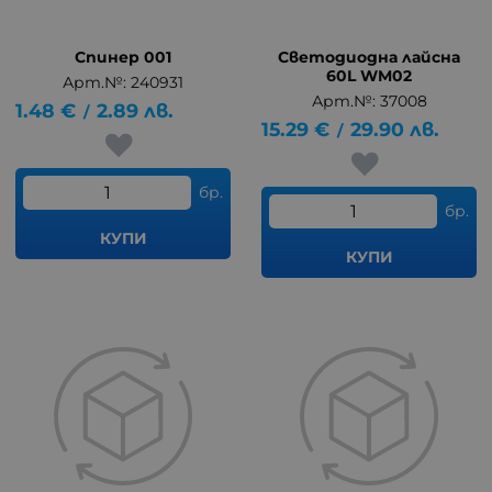
Спинер 001
Светодиодна лайсна
60L WM02
Арт.№: 240931
Арт.№: 37008
1.48
€
2.89
лв.
/
15.29
€
29.90
лв.
/
бр.
бр.
КУПИ
КУПИ