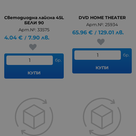
Светодиодна лайсна 45L
DVD HOME THEATER
БЕЛИ 90
Арт.№: 25934
Арт.№: 33575
65.96
€
129.01
лв.
/
4.04
€
7.90
лв.
/
бр.
бр.
КУПИ
КУПИ