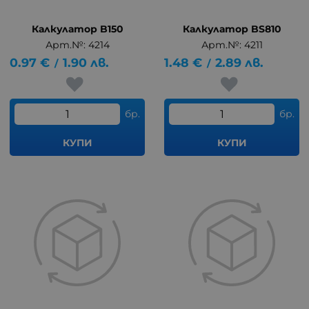
Калкулатор B150
Калкулатор BS810
Арт.№: 4214
Арт.№: 4211
0.97
€
1.90
лв.
1.48
€
2.89
лв.
/
/
бр.
бр.
КУПИ
КУПИ