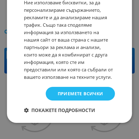
Ние използваме бисквитки, за да
персонализираме съдържанието,
Калкулатор FM215
Калкулатор F814
рекламите и да анализираме нашия
Арт.№: 15422
Арт.№: 4215
трафик. Също така споделяме
0.97
€
1.90
лв.
0.97
€
1.90
лв.
информация за използването на
/
/
нашия сайт от ваша страна с нашите
партньори за реклама и анализи,
които може да я комбинират с друга
бр.
бр.
информация, която сте им
КУПИ
КУПИ
предоставили или която са събрали от
вашето използване на техните услуги.
ПРИЕМЕТЕ ВСИЧКИ
ПОКАЖЕТЕ ПОДРОБНОСТИ