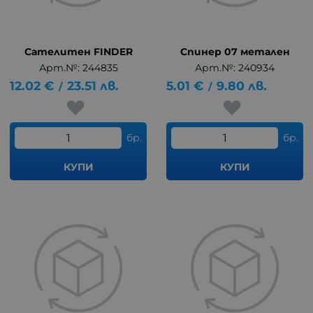
Сателитен FINDER
Спинер 07 метален
Арт.№: 244835
Арт.№: 240934
12.02
€
23.51
лв.
5.01
€
9.80
лв.
/
/
бр.
бр.
КУПИ
КУПИ