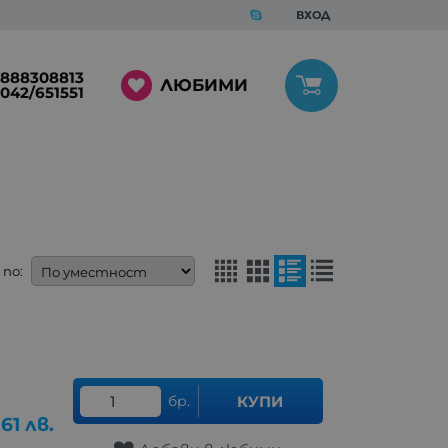
ВХОД
888308813
ЛЮБИМИ
042/651551
по:
бр.
КУПИ
.61
лв.