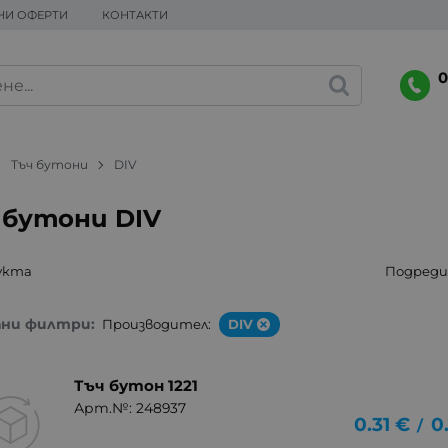
НИ ОФЕРТИ
КОНТАКТИ
0
Тъч бутони
DIV
 бутони DIV
укта
Подреди 
ани филтри:
Производител:
DIV
Тъч бутон 1221
Арт.№: 248937
0.31
€
0
/