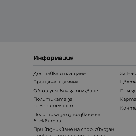
Информация
Доставка и плащане
За Нас
Връщане и замяна
Цвете
Общи условия за ползване
Полез
Политиката за
Карта
поверителност
Конт
Политика за използване на
бисквитки
При възникване на спор, свързан
с покупка онлайн, можете да