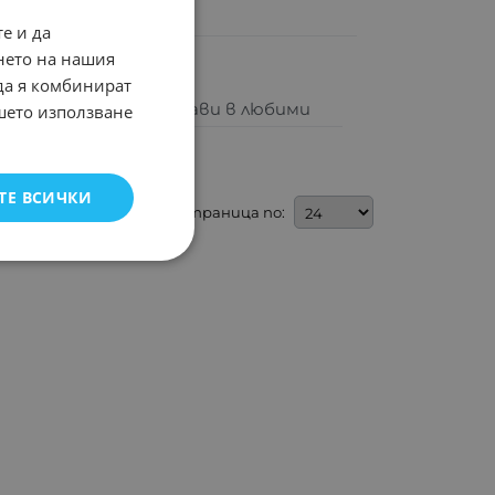
е и да
нето на нашия
 да я комбинират
Добави в любими
ашето използване
ТЕ ВСИЧКИ
На страница по: