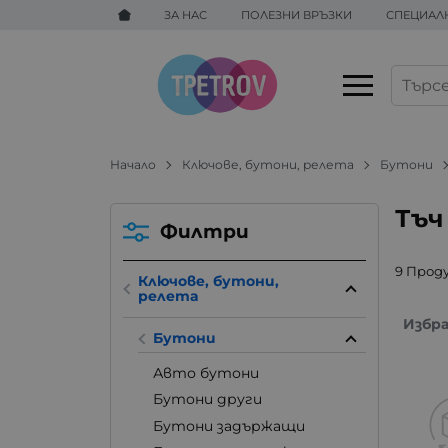
ЗА НАС
ПОЛЕЗНИ ВРЪЗКИ
СПЕЦИАЛ
Начало
Ключове, бутони, релета
Бутони
Тъч
Филтри
9 Прод
Ключове, бутони,
релета
Избр
Бутони
Авто бутони
Бутони други
Бутони задържащи