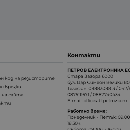
Контакти
ПЕТРОВ ЕЛЕКТРОНИКА Е
Стара Загора 6000
н код на резисторите
бул. Цар Симеон Велики 80
ни връзки
Телефон:
0888308813
/
042/6
0875111671
/
0887740434
 на сайта
E-mail:
office:at:tpetrov.com
акти
Работно време:
Понеделник - Петък: 09.00ч
18.30ч.
Събота: 09.30ч. - 16.00ч.