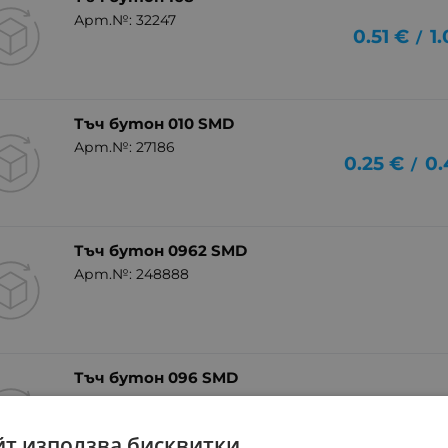
Арт.№: 32247
0.51
€
1
/
Тъч бутон 010 SMD
Арт.№: 27186
0.25
€
0.
/
Тъч бутон 0962 SMD
Арт.№: 248888
Тъч бутон 096 SMD
Арт.№: 240866
йт използва бисквитки