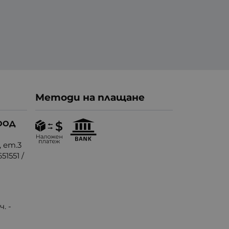
Методи на плащане
ООД
, ет.3
51551
/
. -