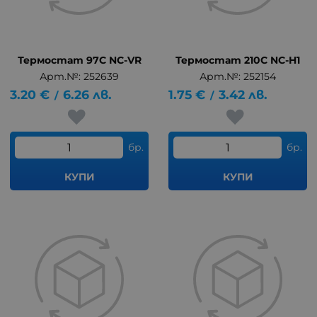
Термостат 97C NC-VR
Термостат 210C NC-H1
Арт.№: 252639
Арт.№: 252154
3.20
€
6.26
лв.
1.75
€
3.42
лв.
/
/
бр.
бр.
КУПИ
КУПИ