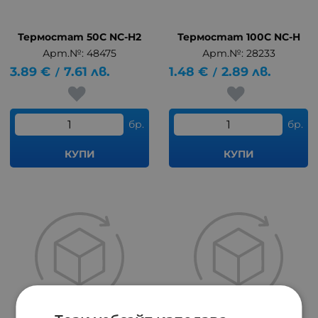
Термостат 50C NC-H2
Термостат 100C NC-H
Арт.№: 48475
Арт.№: 28233
3.89
€
7.61
лв.
1.48
€
2.89
лв.
/
/
бр.
бр.
КУПИ
КУПИ