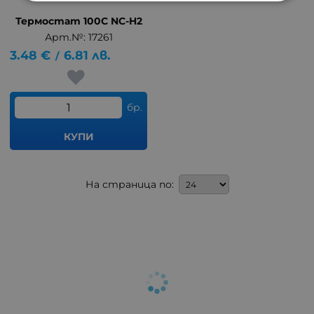
Термостат 100C NC-H2
Арт.№: 17261
3.48
€
6.81
лв.
/
бр.
КУПИ
На страница по: