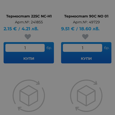
Термостат 225C NC-H1
Термостат 90C NO 01
Арт.№: 241855
Арт.№: 49729
2.15
€
4.21
лв.
9.51
€
18.60
лв.
/
/
бр.
бр.
КУПИ
КУПИ