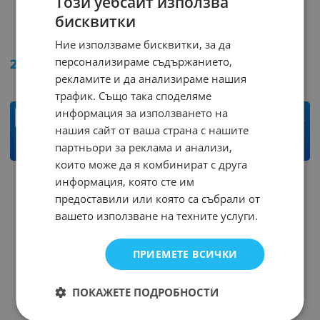
Този уебсайт използва
бисквитки
Термостат 160C-180C
Термостат 60C NC-HR
Ние използваме бисквитки, за да
Арт.№: 24068
Арт.№: 17262
персонализираме съдържанието,
2.81
€
5.50
лв.
3.53
€
6.90
лв.
/
/
рекламите и да анализираме нашия
трафик. Също така споделяме
информация за използването на
бр.
бр.
нашия сайт от ваша страна с нашите
партньори за реклама и анализи,
КУПИ
КУПИ
които може да я комбинират с друга
информация, която сте им
предоставили или която са събрали от
вашето използване на техните услуги.
ПРИЕМЕТЕ ВСИЧКИ
ПОКАЖЕТЕ ПОДРОБНОСТИ