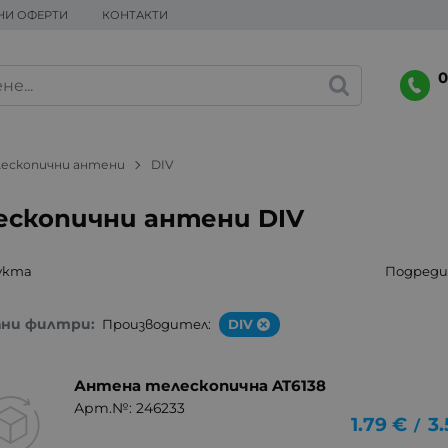
НИ ОФЕРТИ
КОНТАКТИ
0
лескопични антени
DIV
ескопични антени DIV
укта
Подреди 
ани филтри:
Производител:
DIV
Антена телескопична AT6138
Арт.№: 246233
1.79
€
3.
/