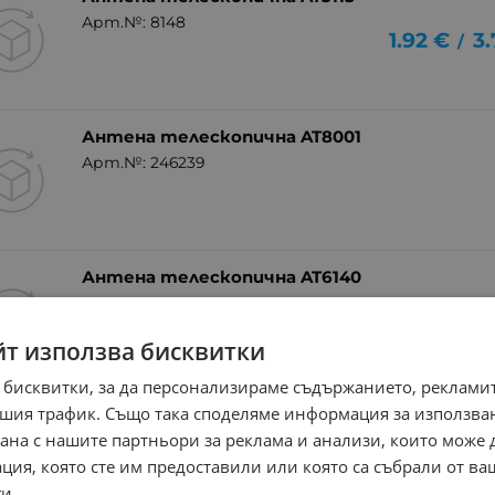
Арт.№: 8148
1.92
€
3.
/
Антена телескопична AT8001
Арт.№: 246239
Антена телескопична AT6140
Арт.№: 246235
йт използва бисквитки
 бисквитки, за да персонализираме съдържанието, рекламит
шия трафик. Също така споделяме информация за използва
рана с нашите партньори за реклама и анализи, които може
ция, която сте им предоставили или която са събрали от в
и.