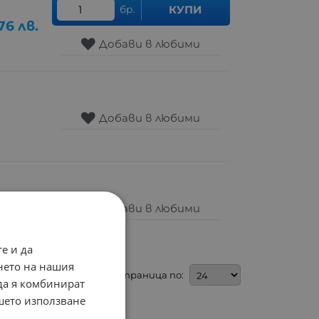
бр.
КУПИ
76
лв.
Добави в любими
Добави в любими
Добави в любими
е и да
нето на нашия
На страница по:
 да я комбинират
ашето използване