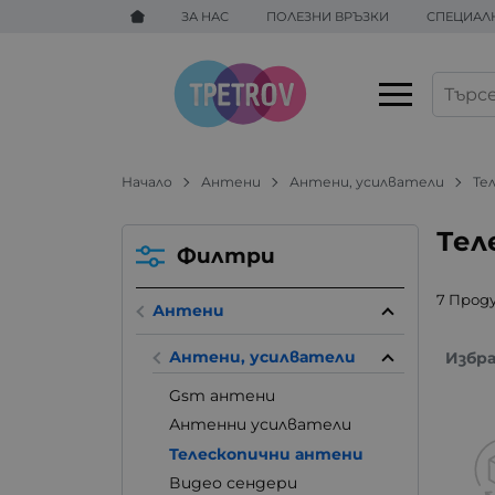
ЗА НАС
ПОЛЕЗНИ ВРЪЗКИ
СПЕЦИАЛ
Начало
Антени
Антени, усилватели
Те
Тел
Филтри
7 Прод
Антени
Антени, усилватели
Избр
Gsm антени
Антенни усилватели
Телескопични антени
Видео сендери