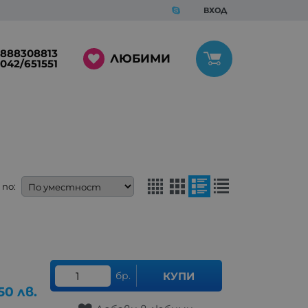
ВХОД
888308813
ЛЮБИМИ
042/651551
по:
бр.
КУПИ
50
лв.