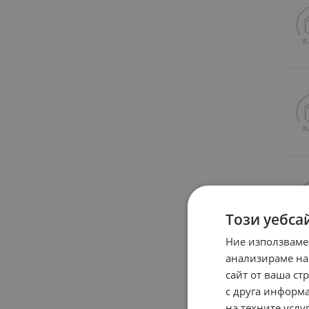
Този уебса
Ние използваме
анализираме на
сайт от ваша ст
с друга информа
на техните услуг