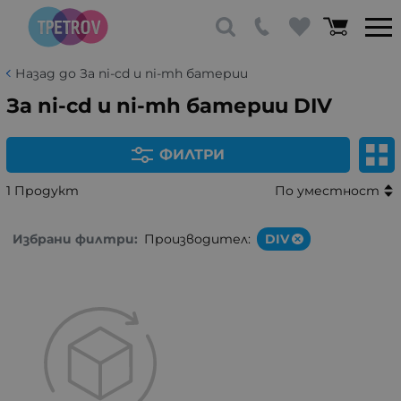
Назад до За ni-cd и ni-mh батерии
За ni-cd и ni-mh батерии DIV
ФИЛТРИ
1 Продукт
По уместност
Избрани филтри:
Производител:
DIV