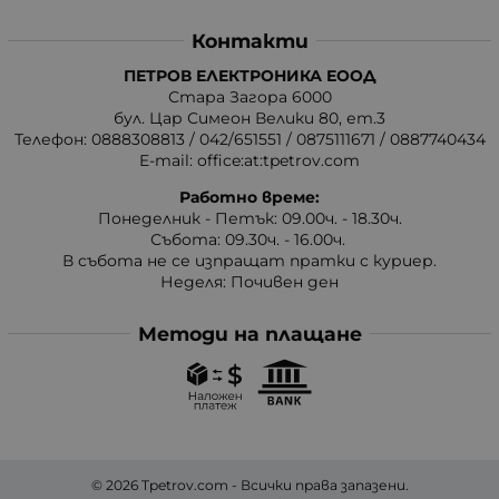
Контакти
ПЕТРОВ ЕЛЕКТРОНИКА ЕООД
Стара Загора 6000
бул. Цар Симеон Велики 80, ет.3
Телефон:
0888308813
/
042/651551
/
0875111671
/
0887740434
E-mail:
office:at:tpetrov.com
Работно време:
Понеделник - Петък: 09.00ч. - 18.30ч.
Събота: 09.30ч. - 16.00ч.
В събота не се изпращат пратки с куриер.
Неделя: Почивен ден
Методи на плащане
© 2026
Tpetrov.com
- Всички права запазени.