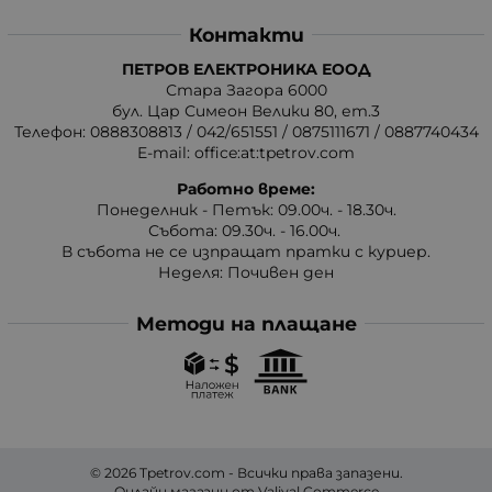
Контакти
ПЕТРОВ ЕЛЕКТРОНИКА ЕООД
Стара Загора 6000
бул. Цар Симеон Велики 80, ет.3
Телефон:
0888308813
/
042/651551
/
0875111671
/
0887740434
E-mail:
office:at:tpetrov.com
Работно време:
Понеделник - Петък: 09.00ч. - 18.30ч.
Събота: 09.30ч. - 16.00ч.
В събота не се изпращат пратки с куриер.
Неделя: Почивен ден
Методи на плащане
© 2026
Tpetrov.com
- Всички права запазени.
Онлайн магазин от
Valival Commerce