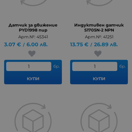
Датчик за движение
Индуктивен датчик
PYD1998 пир
S1705N-2 NPN
Арт.№: 45341
Арт.№: 41251
3.07
€
6.00
лв.
13.75
€
26.89
лв.
/
/
бр.
бр.
КУПИ
КУПИ