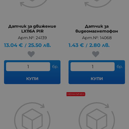
Датчик за движение
Датчик за
LX116A PIR
видеомагнетофон
Арт.№: 24139
Арт.№: 14068
13.04
€
25.50
лв.
1.43
€
2.80
лв.
/
/
бр.
бр.
КУПИ
КУПИ
НЕНАЛИЧЕН