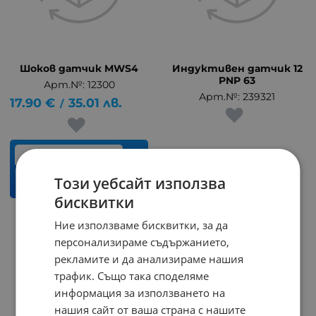
Шоков датчик MWS4
Индуктивен датчик 12
PNP 63
Арт.№: 12300
Арт.№: 239321
17.90
€
35.01
лв.
/
бр.
Този уебсайт използва
КУПИ
бисквитки
Ние използваме бисквитки, за да
На страница по:
персонализираме съдържанието,
рекламите и да анализираме нашия
трафик. Също така споделяме
информация за използването на
нашия сайт от ваша страна с нашите