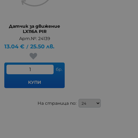
Датчик за движение
LX116A PIR
Арт.№: 24139
13.04
€
25.50
лв.
/
бр.
КУПИ
На страница по: