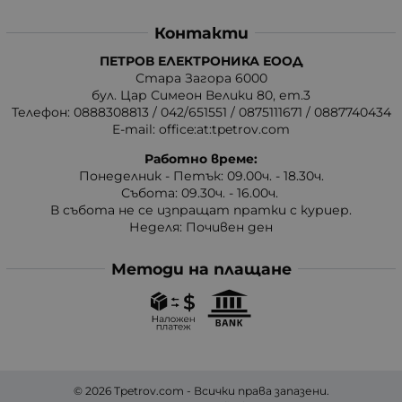
Контакти
ПЕТРОВ ЕЛЕКТРОНИКА ЕООД
Стара Загора 6000
бул. Цар Симеон Велики 80, ет.3
Телефон:
0888308813
/
042/651551
/
0875111671
/
0887740434
E-mail:
office:at:tpetrov.com
Работно време:
Понеделник - Петък: 09.00ч. - 18.30ч.
Събота: 09.30ч. - 16.00ч.
В събота не се изпращат пратки с куриер.
Неделя: Почивен ден
Методи на плащане
© 2026
Tpetrov.com
- Всички права запазени.