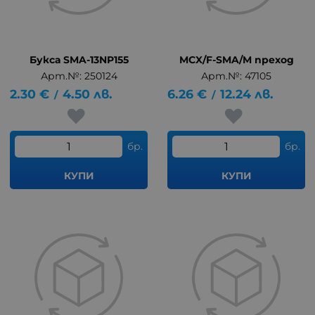
Букса SMA-13NP155
MCX/F-SMA/M преход
Арт.№: 250124
Арт.№: 47105
2.30
€
4.50
лв.
6.26
€
12.24
лв.
/
/
бр.
бр.
КУПИ
КУПИ