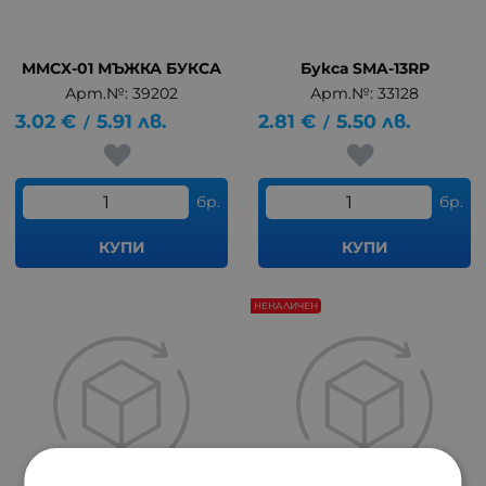
MMCX-01 МЪЖКА БУКСА
Букса SMA-13RP
Арт.№: 39202
Арт.№: 33128
3.02
€
5.91
лв.
2.81
€
5.50
лв.
/
/
бр.
бр.
КУПИ
КУПИ
НЕНАЛИЧЕН