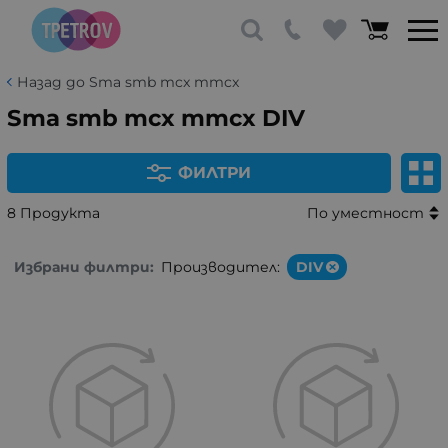
Назад до Sma smb mcx mmcx
Sma smb mcx mmcx DIV
ФИЛТРИ
8 Продукта
По уместност
Избрани филтри:
Производител:
DIV