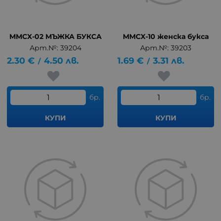
MMCX-02 МЪЖКА БУКСА
MMCX-10 женска букса
Арт.№: 39204
Арт.№: 39203
2.30
€
4.50
лв.
1.69
€
3.31
лв.
/
/
бр.
бр.
КУПИ
КУПИ