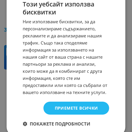
Този уебсайт използва
бисквитки
Букса SMA-11RР-G
MCX-01 мъжка букса
Ние използваме бисквитки, за да
Арт.№: 19085
Арт.№: 47103
персонализираме съдържанието,
3.48
€
6.81
лв.
/
рекламите и да анализираме нашия
трафик. Също така споделяме
информация за използването на
бр.
нашия сайт от ваша страна с нашите
партньори за реклама и анализи,
КУПИ
които може да я комбинират с друга
информация, която сте им
На страница по:
предоставили или която са събрали от
вашето използване на техните услуги.
ПРИЕМЕТЕ ВСИЧКИ
ПОКАЖЕТЕ ПОДРОБНОСТИ