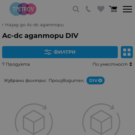
Назад до Ac-dc адаптори
Ac-dc адаптори DIV
ФИЛТРИ
7 Продукта
По уместност
Избрани филтри:
Производител:
DIV