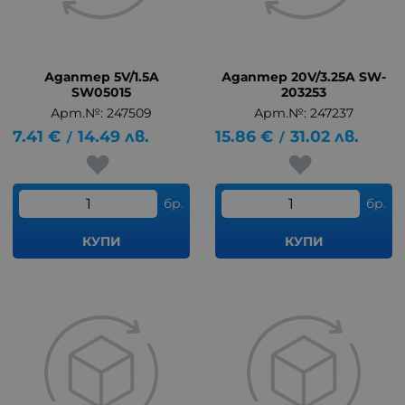
Адаптер 5V/1.5A
Адаптер 20V/3.25A SW-
SW05015
203253
Арт.№: 247509
Арт.№: 247237
7.41
€
14.49
лв.
15.86
€
31.02
лв.
/
/
бр.
бр.
КУПИ
КУПИ