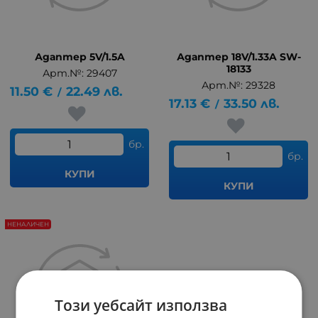
Адаптер 5V/1.5A
Адаптер 18V/1.33A SW-
18133
Арт.№: 29407
Арт.№: 29328
11.50
€
22.49
лв.
/
17.13
€
33.50
лв.
/
бр.
бр.
КУПИ
КУПИ
НЕНАЛИЧЕН
Този уебсайт използва