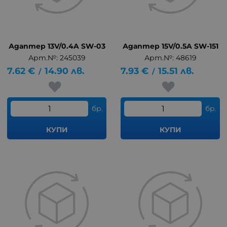
Адаптер 13V/0.4A SW-03
Адаптер 15V/0.5A SW-151
Арт.№: 245039
Арт.№: 48619
7.62
€
14.90
лв.
7.93
€
15.51
лв.
/
/
бр.
бр.
КУПИ
КУПИ