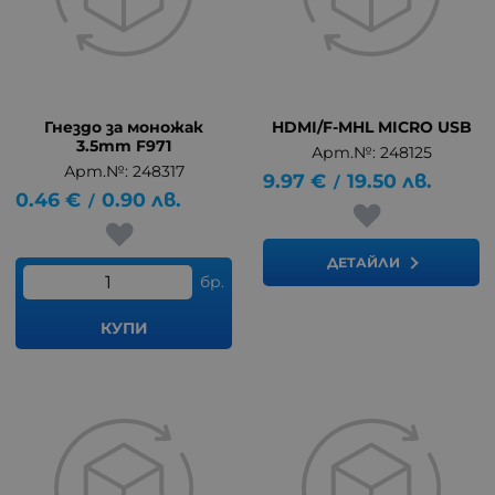
Гнездо за моножак
HDMI/F-MHL MICRO USB
3.5mm F971
Арт.№: 248125
Арт.№: 248317
9.97
€
19.50
лв.
/
0.46
€
0.90
лв.
/
ДЕТАЙЛИ
бр.
КУПИ