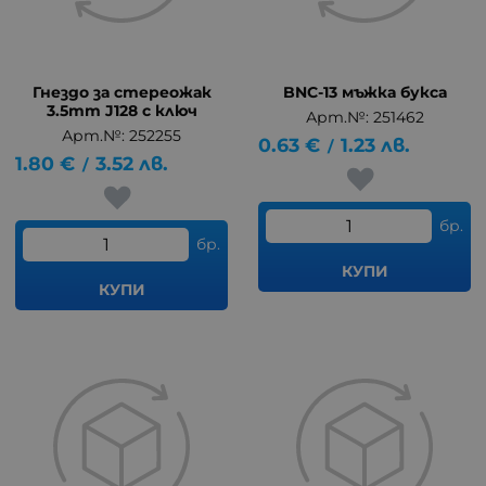
Гнездо за стереожак
BNC-13 мъжка букса
3.5mm J128 с ключ
Арт.№: 251462
Арт.№: 252255
0.63
€
1.23
лв.
/
1.80
€
3.52
лв.
/
бр.
бр.
КУПИ
КУПИ