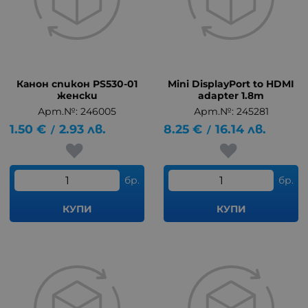
Канон спикон PS530-01
Mini DisplayPort to HDMI
женски
adapter 1.8m
Арт.№: 246005
Арт.№: 245281
1.50
€
2.93
лв.
8.25
€
16.14
лв.
/
/
бр.
бр.
КУПИ
КУПИ