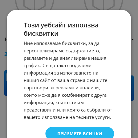
Този уебсайт използва
бисквитки
HDMI EXTENDER 30m UTP
Стерео преход 6.35mm -
Ние използваме бисквитки, за да
букса 5FZ зарче F176B
Арт.№: 247703
персонализираме съдържанието,
Арт.№: 247639
20.40
€
39.90
лв.
/
рекламите и да анализираме нашия
0.77
€
1.51
лв.
/
трафик. Също така споделяме
информация за използването на
бр.
нашия сайт от ваша страна с нашите
бр.
партньори за реклама и анализи,
КУПИ
които може да я комбинират с друга
КУПИ
информация, която сте им
предоставили или която са събрали от
вашето използване на техните услуги.
ПРИЕМЕТЕ ВСИЧКИ