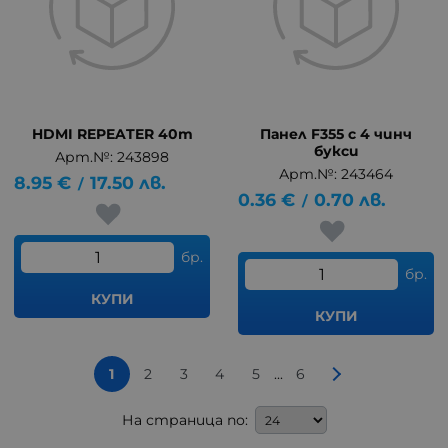
HDMI REPEATER 40m
Панел F355 с 4 чинч
букси
Арт.№: 243898
Арт.№: 243464
8.95
€
17.50
лв.
/
0.36
€
0.70
лв.
/
бр.
бр.
КУПИ
КУПИ
...
1
2
3
4
5
6
На страница по: