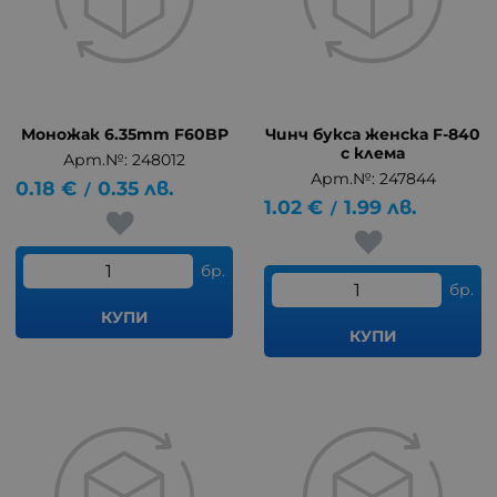
Моножак 6.35mm F60BP
Чинч букса женска F-840
с клема
Арт.№: 248012
Арт.№: 247844
0.18
€
0.35
лв.
/
1.02
€
1.99
лв.
/
бр.
бр.
КУПИ
КУПИ