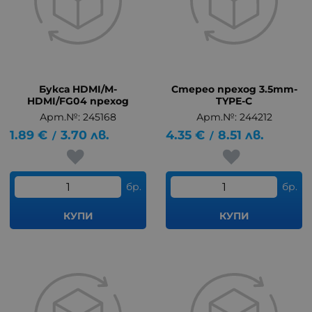
Букса HDMI/M-
Стерео преход 3.5mm-
HDMI/FG04 преход
TYPE-C
Арт.№: 245168
Арт.№: 244212
1.89
€
3.70
лв.
4.35
€
8.51
лв.
/
/
бр.
бр.
КУПИ
КУПИ