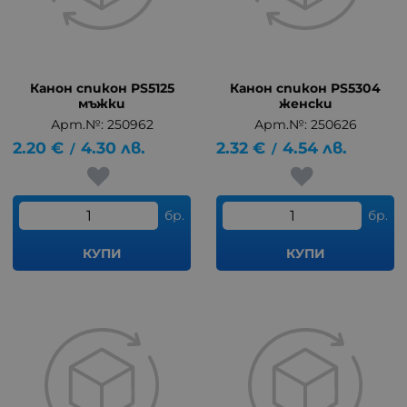
Канон спикон PS5125
Канон спикон PS5304
мъжки
женски
Арт.№: 250962
Арт.№: 250626
2.20
€
4.30
лв.
2.32
€
4.54
лв.
/
/
бр.
бр.
КУПИ
КУПИ