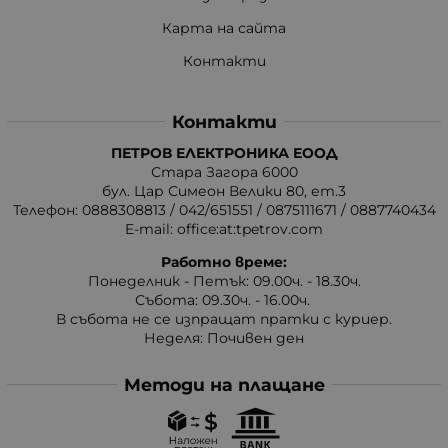
Карта на сайта
Контакти
Контакти
ПЕТРОВ ЕЛЕКТРОНИКА ЕООД
Стара Загора 6000
бул. Цар Симеон Велики 80, ет.3
Телефон:
0888308813
/
042/651551
/
0875111671
/
0887740434
E-mail:
office:at:tpetrov.com
Работно време:
Понеделник - Петък: 09.00ч. - 18.30ч.
Събота: 09.30ч. - 16.00ч.
В събота не се изпращат пратки с куриер.
Неделя: Почивен ден
Методи на плащане