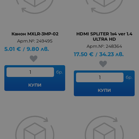
Канон MXLR-3MP-02
HDMI SPLITER 1x4 ver 1.4
ULTRA HD
Арт.№: 249495
Арт.№: 248364
5.01
€
9.80
лв.
/
17.50
€
34.23
лв.
/
бр.
бр.
КУПИ
КУПИ