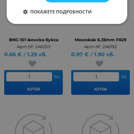
ПОКАЖЕТЕ ПОДРОБНОСТИ
BNC-101 женска букса
Моножак 6.35mm F829
Арт.№: 246253
Арт.№: 246192
0.66
€
1.29
лв.
0.97
€
1.90
лв.
/
/
бр.
бр.
КУПИ
КУПИ