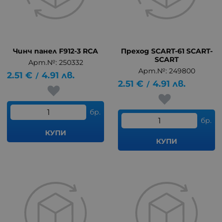
Чинч панел F912-3 RCA
Преход SCART-61 SCART-
SCART
Арт.№: 250332
Арт.№: 249800
2.51
€
4.91
лв.
/
2.51
€
4.91
лв.
/
бр.
бр.
КУПИ
КУПИ