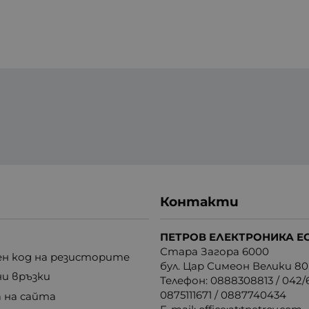
Контакти
ПЕТРОВ ЕЛЕКТРОНИКА Е
Стара Загора 6000
н код на резисторите
бул. Цар Симеон Велики 80
ни връзки
Телефон:
0888308813
/
042/6
0875111671
/
0887740434
 на сайта