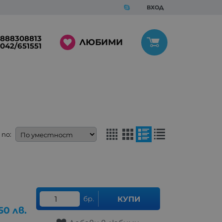
ВХОД
888308813
ЛЮБИМИ
042/651551
по:
бр.
КУПИ
50
лв.