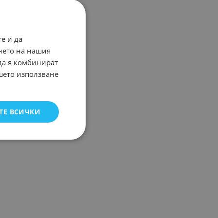
е и да
нето на нашия
 да я комбинират
ашето използване
ТЕ ВСИЧКИ