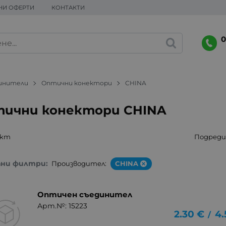
НИ ОФЕРТИ
КОНТАКТИ
0
динители
Оптични конектори
CHINA
ични конектори CHINA
укт
Подреди 
ани филтри:
Производител:
CHINA
Оптичен съединител
Арт.№: 15223
2.30
€
4.
/