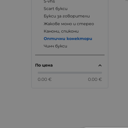
S-vhs
Scart букси
Букси за говорители
Жакове моно и стерео
Канони, спикони
Оптични конектори
Чинч букси
По цена
0.00 €
0.00 €