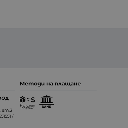
Методи на плащане
ООД
, ет.3
51551
/