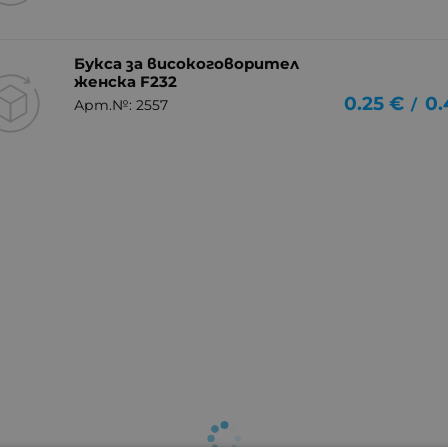
Букса за високоговорител
женска F232
0.25
€
0.
/
Арт.№: 2557