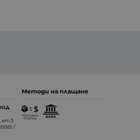
Методи на плащане
ООД
, ет.3
51551
/