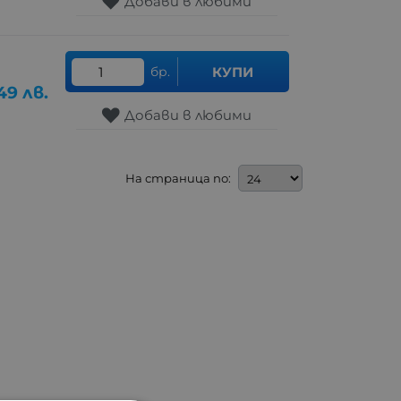
Добави в любими
бр.
КУПИ
49
лв.
Добави в любими
На страница по: