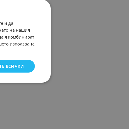
е и да
нето на нашия
 да я комбинират
ашето използване
ТЕ ВСИЧКИ