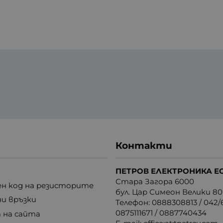
Контакти
ПЕТРОВ ЕЛЕКТРОНИКА Е
Стара Загора 6000
н код на резисторите
бул. Цар Симеон Велики 80
ни връзки
Телефон:
0888308813
/
042/6
0875111671
/
0887740434
 на сайта