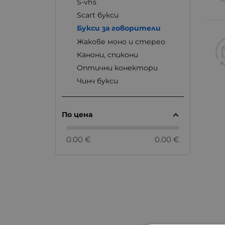
S-vhs
Scart букси
Букси за говорители
Жакове моно и стерео
Канони, спикони
Оптични конектори
Чинч букси
По цена
0.00 €
0.00 €