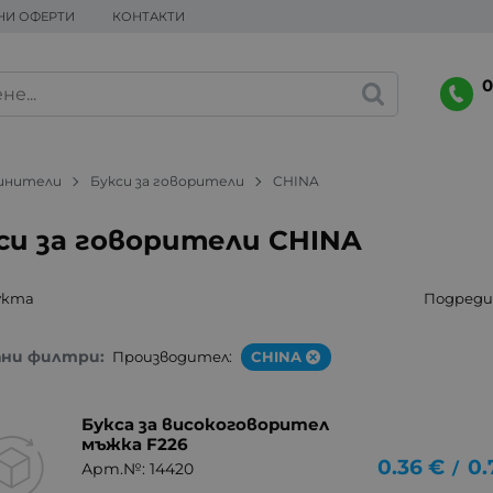
НИ ОФЕРТИ
КОНТАКТИ
0
динители
Букси за говорители
CHINA
си за говорители CHINA
укта
Подреди 
ани филтри:
Производител:
CHINA
Букса за високоговорител
мъжка F226
0.36
€
0.
/
Арт.№: 14420