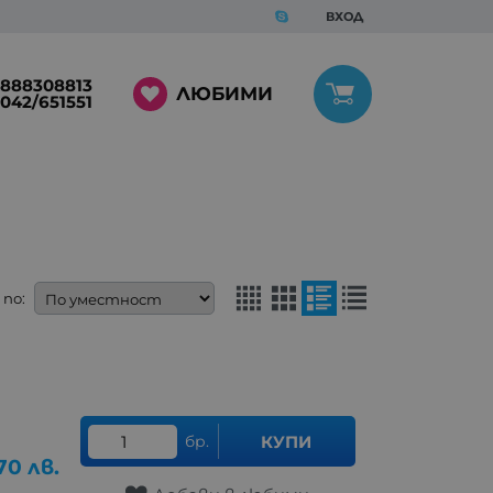
ВХОД
888308813
ЛЮБИМИ
042/651551
по:
бр.
КУПИ
70
лв.