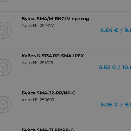
Букса SMA/M-BNC/M преход
Арт.№: 252477
4.64
€
9.
/
Кабел K-5134 RP-SMA-IPEX
Арт.№: 251476
5.52
€
10.
/
Букса SMA-32-RP/NP-G
Арт.№: 250607
5.06
€
9.
/
Букса SMA-31 RP/RP-G