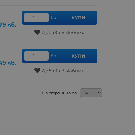
бр.
КУПИ
79
лв.
Добави в любими
бр.
КУПИ
49
лв.
Добави в любими
На страница по: