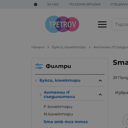
ЗА НАС
ПОЛЕЗНИ ВРЪЗКИ
СПЕЦИАЛ
Начало
Букси, конектори
Антенни rf съед
Sma
Филтри
29 Про
Букси, конектори
Антенни rf
Избр
съединители
F-конектори
N-конектори
Sma smb mcx mmcx