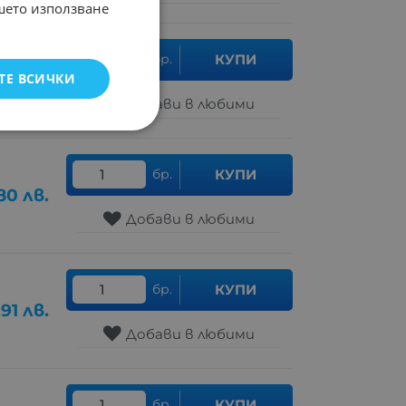
ашето използване
бр.
КУПИ
ТЕ ВСИЧКИ
49
лв.
Добави в любими
бр.
КУПИ
80
лв.
Добави в любими
бр.
КУПИ
.91
лв.
Добави в любими
бр.
КУПИ