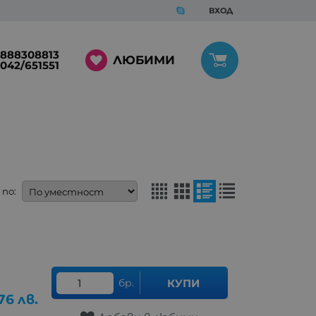
ВХОД
888308813
ЛЮБИМИ
042/651551
по:
бр.
КУПИ
76
лв.