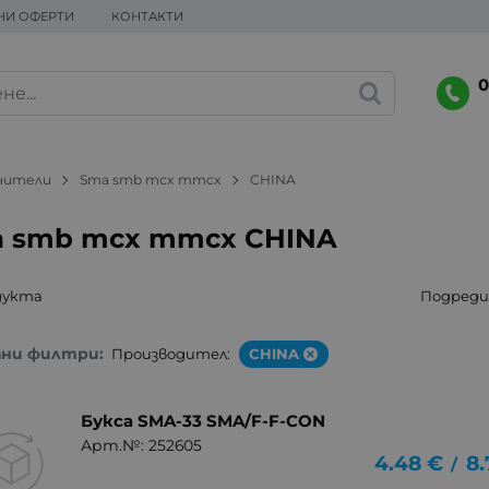
НИ ОФЕРТИ
КОНТАКТИ
0
инители
Sma smb mcx mmcx
CHINA
 smb mcx mmcx CHINA
дукта
Подреди 
ани филтри:
Производител:
CHINA
Букса SMA-33 SMA/F-F-CON
Арт.№: 252605
4.48
€
8.
/