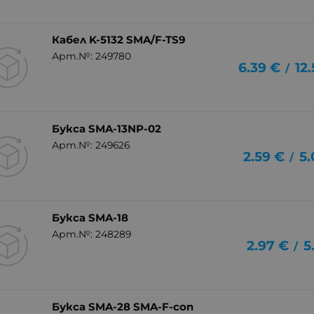
Кабел K-5132 SMA/F-TS9
Арт.№: 249780
6.39
€
12
/
Букса SMA-13NP-02
Арт.№: 249626
2.59
€
5.
/
Букса SMA-18
Арт.№: 248289
2.97
€
5
/
Букса SMA-28 SMA-F-con