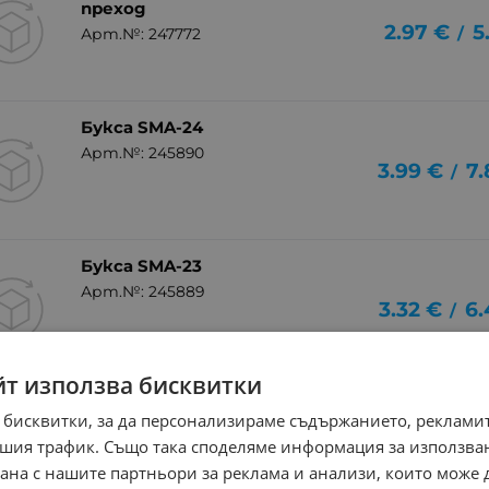
преход
2.97
€
5
/
Арт.№: 247772
Букса SMA-24
Арт.№: 245890
3.99
€
7.
/
Букса SMA-23
Арт.№: 245889
3.32
€
6.
/
йт използва бисквитки
Букса SMA-20
 бисквитки, за да персонализираме съдържанието, рекламит
Арт.№: 239668
3.83
€
7.
шия трафик. Също така споделяме информация за използва
/
рана с нашите партньори за реклама и анализи, които може