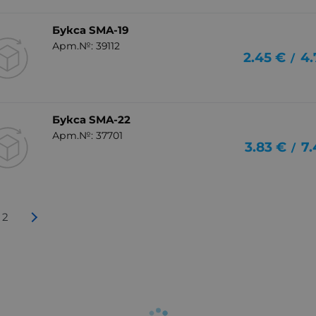
Букса SMA-19
Арт.№: 39112
2.45
€
4.
/
Букса SMA-22
Арт.№: 37701
3.83
€
7.
/
2