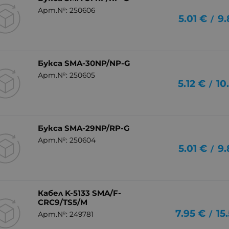
Арт.№: 250606
5.01
€
9.
/
Букса SMA-30NP/NP-G
Арт.№: 250605
5.12
€
10
/
Букса SMA-29NP/RP-G
Арт.№: 250604
5.01
€
9.
/
Кабел K-5133 SMA/F-
CRC9/TS5/M
7.95
€
15
/
Арт.№: 249781