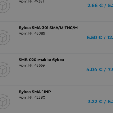
Арт.№: 47381
2.66
€
5.
/
Букса SMA-301 SMA/M-TNC/M
Арт.№: 45089
6.50
€
12
/
SMB-020 мъжка букса
Арт.№: 43669
4.04
€
7.
/
Букса SMA-11NP
Арт.№: 42580
3.22
€
6.
/