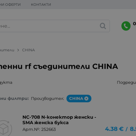
НИ ОФЕРТИ
КОНТАКТИ
0
инители
CHINA
енни rf съединители CHINA
дукта
Подреди 
ани филтри:
Производител:
CHINA
NC-708 N-конектор женски -
SMA женска букса
4.38
€
8.
/
Арт.№: 252663