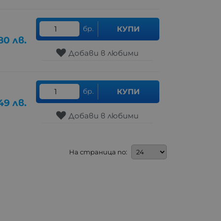
бр.
КУПИ
80
лв.
Добави в любими
бр.
КУПИ
49
лв.
Добави в любими
На страница по: