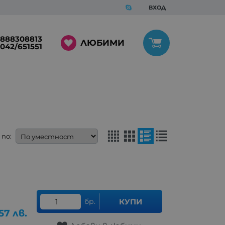
ВХОД
888308813
ЛЮБИМИ
042/651551
по:
бр.
КУПИ
57
лв.