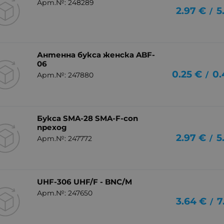
Арт.№: 248289
2.97
€
5
/
Антенна букса женска ABF-
06
0.25
€
0.
/
Арт.№: 247880
Букса SMA-28 SMA-F-con
преход
2.97
€
5
/
Арт.№: 247772
UHF-306 UHF/F - BNC/M
Арт.№: 247650
3.64
€
7
/