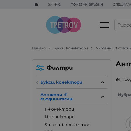
ЗА НАС
ПОЛЕЗНИ ВРЪЗКИ
СПЕЦИАЛ
Начало
Букси, конектори
Антенни rf съед
Ант
Филтри
84 Про
Букси, конектори
Антенни rf
Избр
съединители
F-конектори
N-конектори
Sma smb mcx mmcx