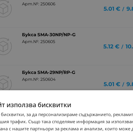
Арт.№: 250606
5.01
€
9.
/
Букса SMA-30NP/NP-G
Арт.№: 250605
5.12
€
10
/
Букса SMA-29NP/RP-G
Арт.№: 250604
5.01
€
9.
/
йт използва бисквитки
Кабел K-5133 SMA/F-
 бисквитки, за да персонализираме съдържанието, рекламит
CRC9/TS5/M
7.95
€
15
шия трафик. Също така споделяме информация за използва
/
Арт.№: 249781
рана с нашите партньори за реклама и анализи, които може