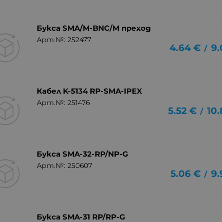
Букса SMA/M-BNC/M преход
Арт.№: 252477
4.64
€
9.
/
Кабел K-5134 RP-SMA-IPEX
Арт.№: 251476
5.52
€
10.
/
Букса SMA-32-RP/NP-G
Арт.№: 250607
5.06
€
9.
/
Букса SMA-31 RP/RP-G