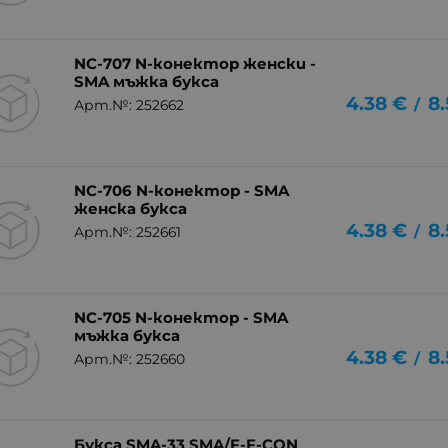
NC-707 N-конектор женски -
SMA мъжка букса
4.38
€
8.
/
Арт.№: 252662
NC-706 N-конектор - SMA
женска букса
4.38
€
8.
/
Арт.№: 252661
NC-705 N-конектор - SMA
мъжка букса
4.38
€
8.
/
Арт.№: 252660
Букса SMA-33 SMA/F-F-CON