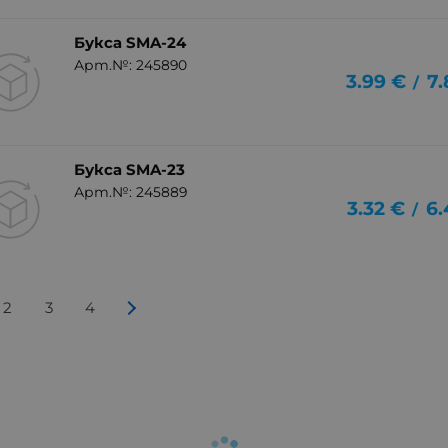
Букса SMA-24
Арт.№: 245890
3.99
€
7.
/
Букса SMA-23
Арт.№: 245889
3.32
€
6.
/
2
3
4