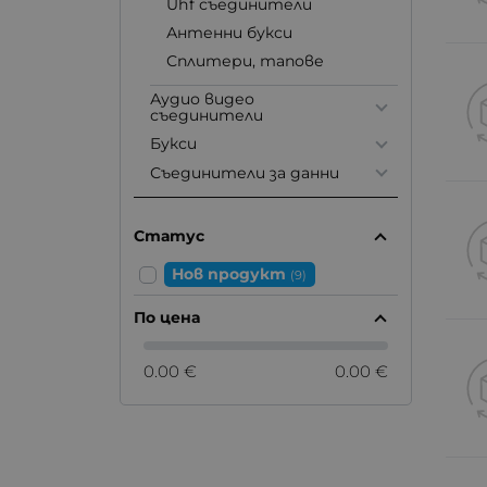
Uhf съединители
Антенни букси
Сплитери, тапове
Аудио видео
съединители
Букси
Съединители за данни
Статус
Нов продукт
(9)
По цена
0.00 €
0.00 €