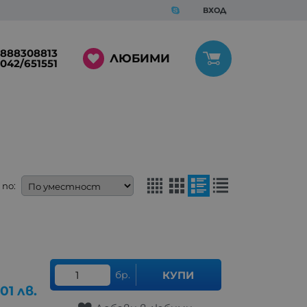
ВХОД
888308813
ЛЮБИМИ
042/651551
по:
бр.
КУПИ
.01
лв.