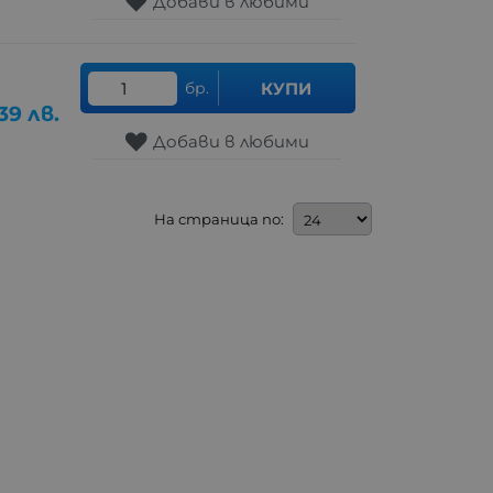
Добави в любими
бр.
КУПИ
.39
лв.
Добави в любими
На страница по: