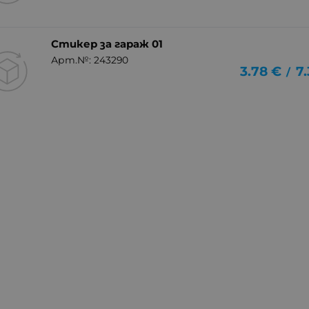
Стикер за гараж 01
Арт.№: 243290
3.78
€
7
/