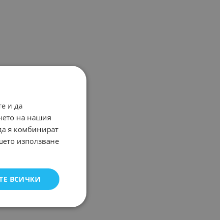
е и да
нето на нашия
 да я комбинират
ашето използване
ТЕ ВСИЧКИ