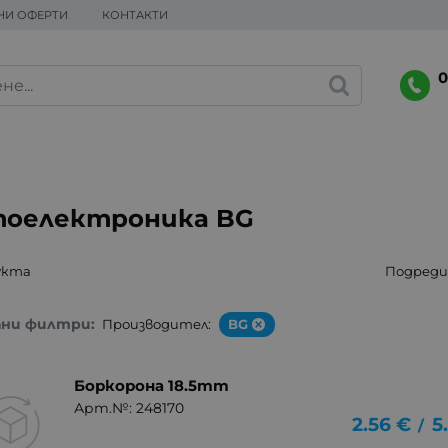
НИ ОФЕРТИ
КОНТАКТИ
0
оелектроника BG
укта
Подреди 
ани филтри:
Производител:
BG
Боркорона 18.5mm
Арт.№: 248170
2.56
€
5
/