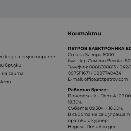
Контакти
ПЕТРОВ ЕЛЕКТРОНИКА Е
Стара Загора 6000
н код на резисторите
бул. Цар Симеон Велики 80
ни връзки
Телефон:
0888308813
/
042/6
0875111671
/
0887740434
 на сайта
E-mail:
office:at:tpetrov.com
акти
Работно време:
Понеделник - Петък: 09.00ч
18.30ч.
Събота: 09.30ч. - 16.00ч.
В събота не се изпращат
пратки с куриер.
Неделя: Почивен ден