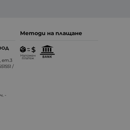
Методи на плащане
ООД
, ет.3
51551
/
. -