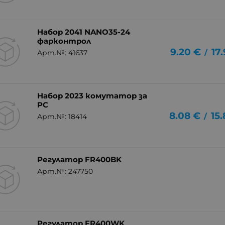
Набор 2041 NANO35-24
фарконтрол
9.20
€
17
/
Арт.№: 41637
Набор 2023 комутатор за
PC
8.08
€
15
/
Арт.№: 18414
Регулатор FR400BK
Арт.№: 247750
Регулатор FR400WK