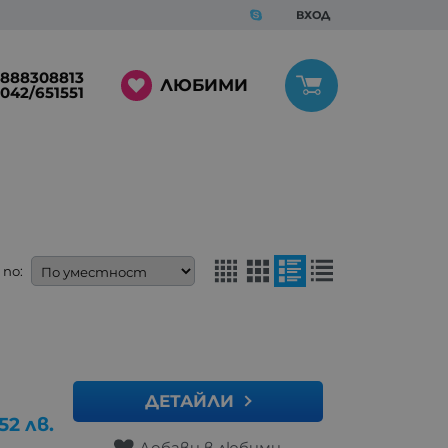
ВХОД
888308813
ЛЮБИМИ
042/651551
по:
ДЕТАЙЛИ
.52
лв.
Добави в любими