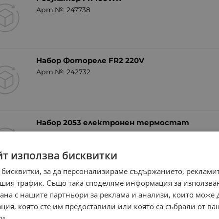
Арт.№: 247738
Набор Фотореле FR2 220V
Арт.№: 242732
Набор 2053 електронен термостат
Арт.№: 242730
йт използва бисквитки
 бисквитки, за да персонализираме съдържанието, рекламит
шия трафик. Също така споделяме информация за използва
рана с нашите партньори за реклама и анализи, които може
ция, която сте им предоставили или която са събрали от в
и.