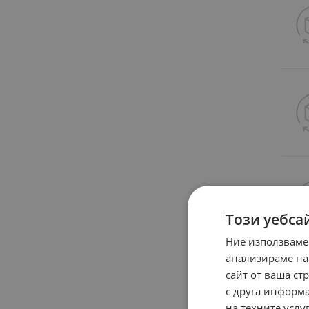
Този уебса
Ние използваме
анализираме на
сайт от ваша ст
с друга информа
на техните услуг