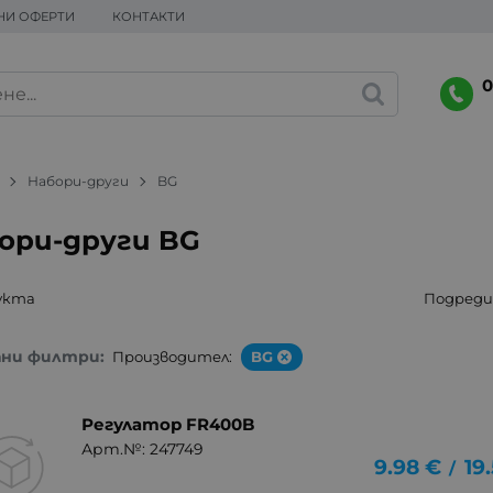
НИ ОФЕРТИ
КОНТАКТИ
0
Набори-други
BG
ори-други BG
укта
Подреди 
ани филтри:
Производител:
BG
Регулатор FR400B
Арт.№: 247749
9.98
€
19
/