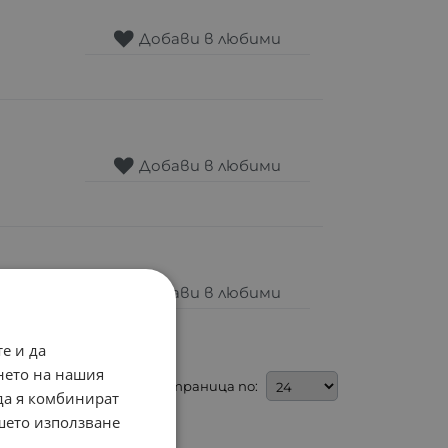
Добави в любими
Добави в любими
Добави в любими
е и да
нето на нашия
На страница по:
 да я комбинират
ашето използване