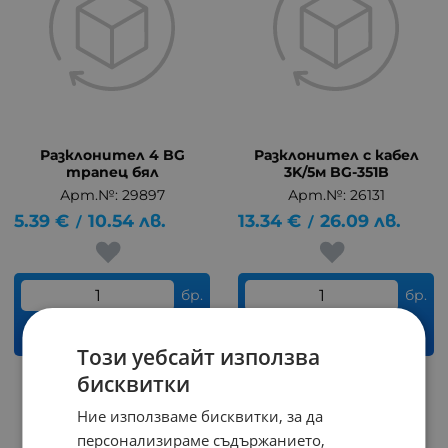
Разклонител 4 BG
Разклонител с кабел
трапец бял
3K/5м BG-351B
Арт.№: 29897
Арт.№: 26131
5.39
€
10.54
лв.
13.34
€
26.09
лв.
/
/
бр.
бр.
КУПИ
КУПИ
Този уебсайт използва
бисквитки
Ние използваме бисквитки, за да
персонализираме съдържанието,