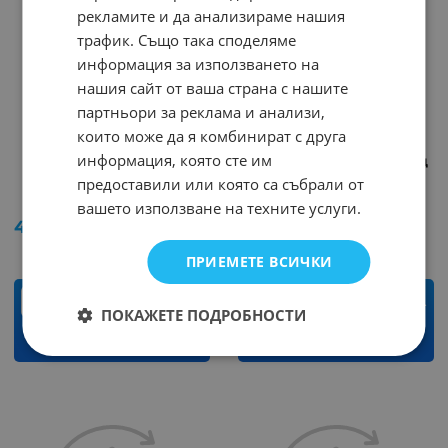
рекламите и да анализираме нашия
трафик. Също така споделяме
информация за използването на
нашия сайт от ваша страна с нашите
партньори за реклама и анализи,
които може да я комбинират с друга
информация, която сте им
Разклонител 4 BG
Разклонител 2 трапец
трапец черен
български
предоставили или която са събрали от
Арт.№: 25926
Арт.№: 7530
вашето използване на техните услуги.
4.95
€
9.68
лв.
3.85
€
7.53
лв.
/
/
ПРИЕМЕТЕ ВСИЧКИ
бр.
бр.
ПОКАЖЕТЕ ПОДРОБНОСТИ
КУПИ
КУПИ