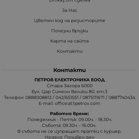
За Нас
Цветен код на резисторите
Полезни връзки
Карта на сайта
Контакти
Контакти
ПЕТРОВ ЕЛЕКТРОНИКА ЕООД
Стара Загора 6000
бул. Цар Симеон Велики 80, ет.3
Телефон:
0888308813
/
042/651551
/
0875111671
/
0887740434
E-mail:
office:at:tpetrov.com
Работно време:
Понеделник - Петък: 09.00ч. - 18.30ч.
Събота: 09.30ч. - 16.00ч.
В събота не се изпращат пратки с куриер.
Неделя: Почивен ден