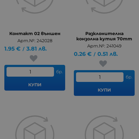
Контакт 02 външен
Разклонителна
конзолна кутия 70mm
Арт.№: 242028
Арт.№: 241049
1.95
€
3.81
лв.
/
0.26
€
0.51
лв.
/
бр.
бр.
КУПИ
КУПИ