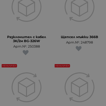
Разклонител с кабел
Щепсел мъжки 366B
3K/2м BG-326W
Арт.№: 248798
Арт.№: 250388
НЕНАЛИЧЕН
НЕНАЛИЧЕН