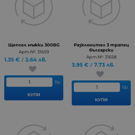
Щепсел мъжки 300BG
Разклонител 3 трапец
български
Арт.№: 31659
Арт.№: 31658
1.35
€
2.64
лв.
/
3.95
€
7.73
лв.
/
бр.
бр.
КУПИ
КУПИ