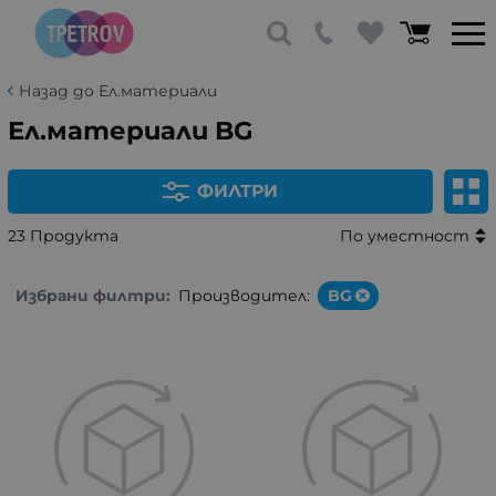
Назад до Ел.материали
Ел.материали BG
ФИЛТРИ
23 Продукта
По уместност
Избрани филтри:
Производител:
BG