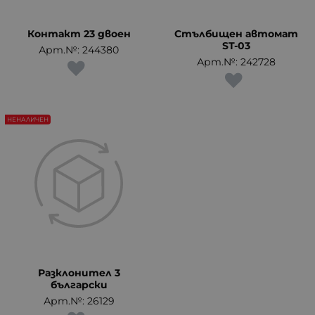
Контакт 23 двоен
Стълбищен автомат
ST-03
Арт.№: 244380
Арт.№: 242728
НЕНАЛИЧЕН
Разклонител 3
български
Арт.№: 26129