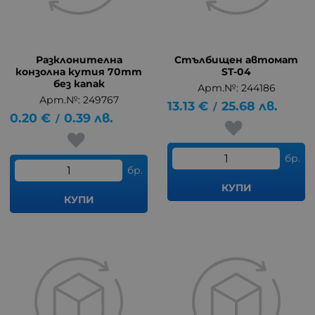
Разклонителна
Стълбищен автомат
конзолна кутия 70mm
ST-04
без капак
Арт.№: 244186
Арт.№: 249767
13.13
€
25.68
лв.
/
0.20
€
0.39
лв.
/
бр.
бр.
КУПИ
КУПИ