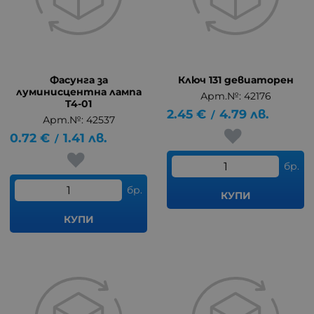
Фасунга за
Ключ 131 девиаторен
луминисцентна лампа
Арт.№: 42176
T4-01
2.45
€
4.79
лв.
/
Арт.№: 42537
0.72
€
1.41
лв.
/
бр.
бр.
КУПИ
КУПИ