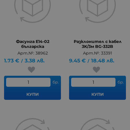
Фасунга E14-02
Разклонител с кабел
българска
3K/3м BG-332B
Арт.№: 38962
Арт.№: 33391
1.73
€
3.38
лв.
9.45
€
18.48
лв.
/
/
бр.
бр.
КУПИ
КУПИ