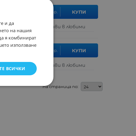
бр.
КУПИ
65
лв.
е и да
Добави в любими
нето на нашия
 да я комбинират
ашето използване
бр.
КУПИ
.51
лв.
Добави в любими
ТЕ ВСИЧКИ
На страница по: