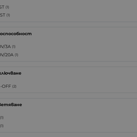
ST
(1)
ST
(1)
роспособност
0V/3A
(1)
0V/20A
(1)
ключване
-OFF
(2)
ветяване
(1)
(1)