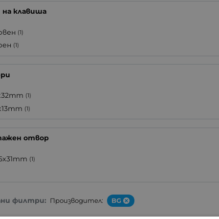
 на клавиша
рвен
(1)
рен
(1)
ери
x32mm
(1)
x13mm
(1)
ажен отвор
.5x31mm
(1)
ани филтри:
Производител:
BG