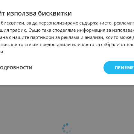
Ключ MK525/RL 20A с лампа
йт използва бисквитки
Арт.№: 252453
2.38
€
4.
/
 бисквитки, за да персонализираме съдържанието, рекламит
шия трафик. Също така споделяме информация за използва
рана с нашите партньори за реклама и анализи, които може
ция, която сте им предоставили или която са събрали от в
Ключ BG1B 220V 3A
и.
Арт.№: 31930
0.77
€
1
/
ПОДРОБНОСТИ
ПРИЕМЕ