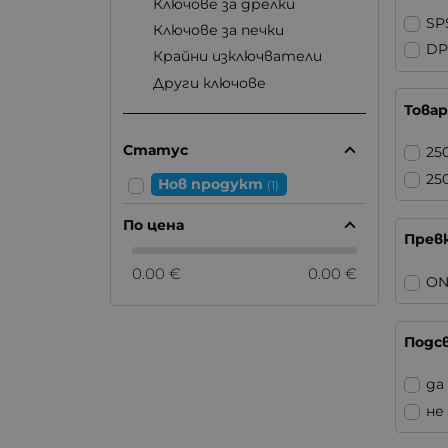
Ключове за дрелки
SP
Ключове за печки
DP
Крайни изключватели
Други ключове
Това
Статус
25
25
Нов продукт
(1)
По цена
Прев
0.00 €
0.00 €
ON
Подс
да
не