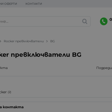
НИ ОФЕРТИ
КОНТАКТИ
0
Rocker превключватели
BG
ker превключватели BG
укта
Подреди 
cker
(2)
на контакта