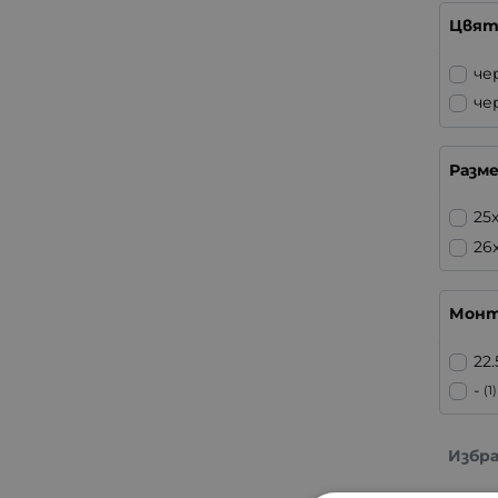
Цвят
че
че
Разм
25
26
Монт
22
-
(1)
Избр