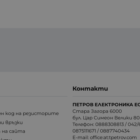
Контакти
ПЕТРОВ ЕЛЕКТРОНИКА Е
Стара Загора 6000
н код на резисторите
бул. Цар Симеон Велики 80
ни връзки
Телефон:
0888308813
/
042/6
0875111671
/
0887740434
 на сайта
E-mail:
office:at:tpetrov.com