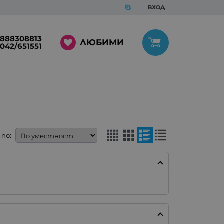
ВХОД
888308813
ЛЮБИМИ
042/651551
по: