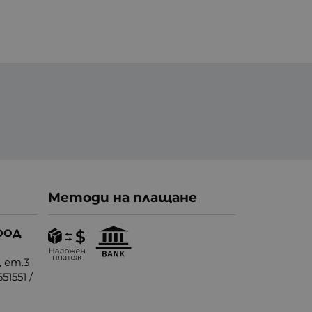
Методи на плащане
ООД
, ет.3
51551
/