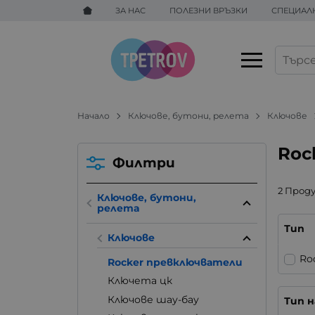
ЗА НАС
ПОЛЕЗНИ ВРЪЗКИ
СПЕЦИАЛ
Начало
Ключове, бутони, релета
Ключове
Roc
Филтри
2 Прод
Ключове, бутони,
релета
Тип
Ключове
Ro
Rocker превключватели
Ключета цк
Ключове шау-бау
Тип 