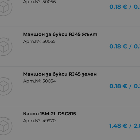
Арт.№: 50056
0.18
€
0.
/
Маншон за букси RJ45 жълт
Арт.№: 50055
0.18
€
0.
/
Маншон за букси RJ45 зелен
Арт.№: 50054
0.18
€
0.
/
Канон 15M-2L DSC815
Арт.№: 49970
1.48
€
2.
/