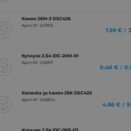
Канон 26M-3 DSC426
Арт.№: 247815
1.59
€
3
/
Куплунг 2.54 IDC-20M-01
Арт.№: 246917
0.46
€
0.
/
Капачка за канон 25K DSC425
Арт.№: 246804
4.86
€
9
/
Куплунг 2.54 IDC-06F-03