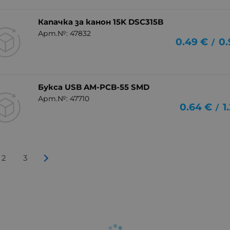
Капачка за канон 15K DSC315B
Арт.№: 47832
0.49
€
0.
/
Букса USB AM-PCB-55 SMD
Арт.№: 47710
0.64
€
1
/
2
3