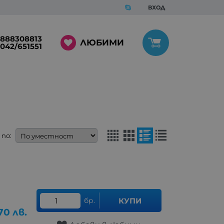
ВХОД
888308813
ЛЮБИМИ
042/651551
по:
бр.
КУПИ
70
лв.