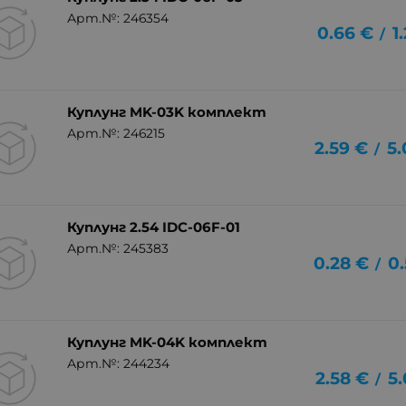
Арт.№: 246354
0.66
€
1
/
Куплунг MK-03K комплект
Арт.№: 246215
2.59
€
5.
/
Куплунг 2.54 IDC-06F-01
Арт.№: 245383
0.28
€
0.
/
Куплунг MK-04K комплект
Арт.№: 244234
2.58
€
5.
/