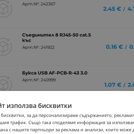
Арт.№: 242367
2.45
€
4.
/
Съединител 8 RJ45-50 cat.5
къс
0.16
€
0
/
Арт.№: 241922
Букса USB AF-PCB-R-43 3.0
Арт.№: 240999
1.07
€
2.
/
йт използва бисквитки
Букса IEEE 1394 6p
 бисквитки, за да персонализираме съдържанието, рекламит
Арт.№: 240998
0.66
€
1
шия трафик. Също така споделяме информация за използва
/
рана с нашите партньори за реклама и анализи, които може