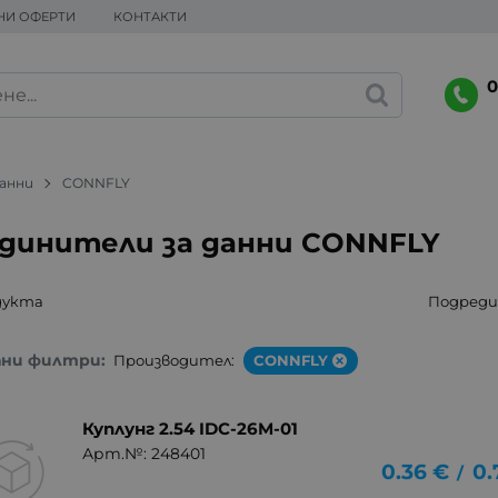
НИ ОФЕРТИ
КОНТАКТИ
0
данни
CONNFLY
динители за данни CONNFLY
дукта
Подреди 
ани филтри:
Производител:
CONNFLY
Куплунг 2.54 IDC-26M-01
Арт.№: 248401
0.36
€
0.
/