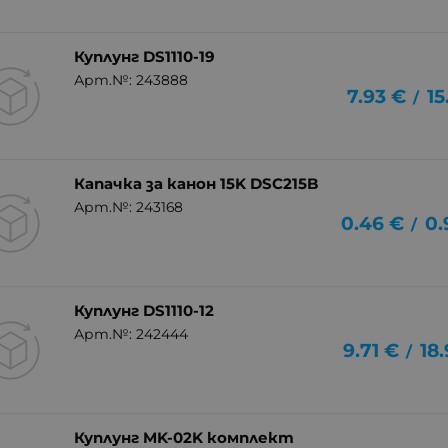
Куплунг DS1110-19
Арт.№: 243888
7.93
€
15
/
Капачка за канон 15K DSC215B
Арт.№: 243168
0.46
€
0.
/
Куплунг DS1110-12
Арт.№: 242444
9.71
€
18
/
Куплунг MK-02K комплект