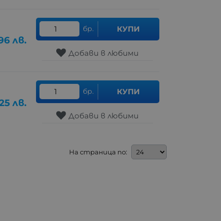
бр.
КУПИ
96
лв.
Добави в любими
бр.
КУПИ
.25
лв.
Добави в любими
На страница по: