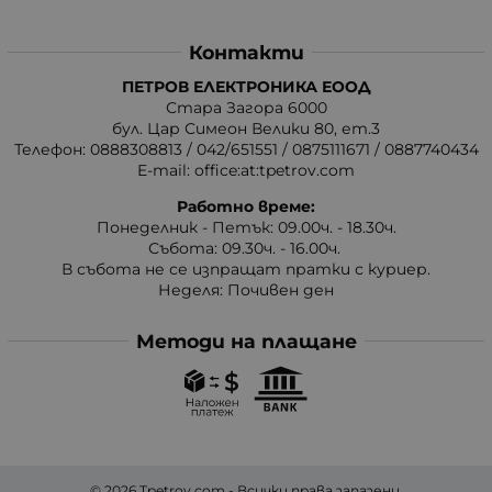
Контакти
ПЕТРОВ ЕЛЕКТРОНИКА ЕООД
Стара Загора 6000
бул. Цар Симеон Велики 80, ет.3
Телефон:
0888308813
/
042/651551
/
0875111671
/
0887740434
E-mail:
office:at:tpetrov.com
Работно време:
Понеделник - Петък: 09.00ч. - 18.30ч.
Събота: 09.30ч. - 16.00ч.
В събота не се изпращат пратки с куриер.
Неделя: Почивен ден
Методи на плащане
© 2026
Tpetrov.com
- Всички права запазени.