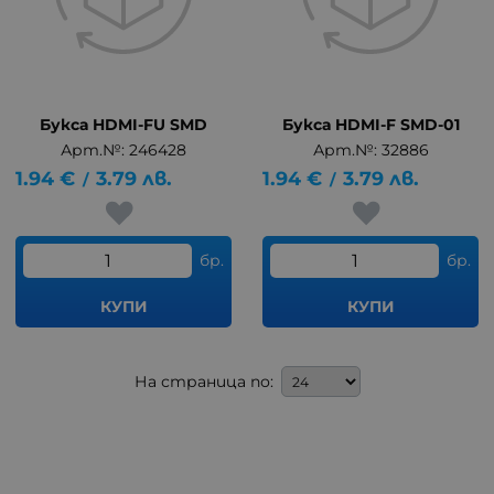
Букса HDMI-FU SMD
Букса HDMI-F SMD-01
Арт.№: 246428
Арт.№: 32886
1.94
€
3.79
лв.
1.94
€
3.79
лв.
/
/
бр.
бр.
КУПИ
КУПИ
На страница по: