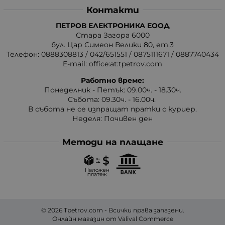
Контакти
ПЕТРОВ ЕЛЕКТРОНИКА ЕООД
Стара Загора 6000
бул. Цар Симеон Велики 80, ет.3
Телефон:
0888308813
/
042/651551
/
0875111671
/
0887740434
E-mail:
office:at:tpetrov.com
Работно време:
Понеделник - Петък: 09.00ч. - 18.30ч.
Събота: 09.30ч. - 16.00ч.
В събота не се изпращат пратки с куриер.
Неделя: Почивен ден
Методи на плащане
© 2026
Tpetrov.com
- Всички права запазени.
Онлайн магазин от
Valival Commerce