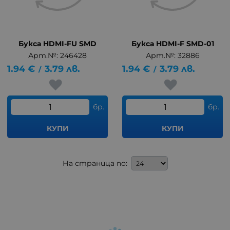
Букса HDMI-FU SMD
Букса HDMI-F SMD-01
Арт.№: 246428
Арт.№: 32886
1.94
€
3.79
лв.
1.94
€
3.79
лв.
/
/
бр.
бр.
КУПИ
КУПИ
На страница по: