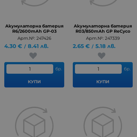
Акумулаторна батерия
Акумулаторна батерия
R6/2600mAh GP-03
R03/850mAh GP ReCyco
Арт.№: 247426
Арт.№: 247339
4.30
€
8.41
лв.
2.65
€
5.18
лв.
/
/
бр.
бр.
КУПИ
КУПИ