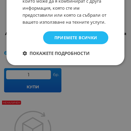
които може да я комбинират с друга
информация, която сте им
предоставили или която са събрали от
вашето използване на техните услуги.
Акумулаторна батерия
Акумулаторна батерия
ПРИЕМЕТЕ ВСИЧКИ
1.2V/2100mAh GP 4/5A
3.6V/600mAh Cameron
Арт.№: 13258
Арт.№: 252456
6.39
€
12.50
лв.
ПОКАЖЕТЕ ПОДРОБНОСТИ
/
бр.
КУПИ
НЕНАЛИЧЕН