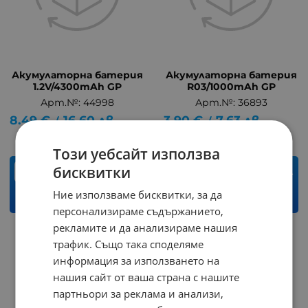
Акумулаторна батерия
Акумулаторна батерия
1.2V/4300mAh GP
R03/1000mAh GP
Арт.№: 44998
Арт.№: 36893
8.49
€
16.60
лв.
3.90
€
7.63
лв.
/
/
Този уебсайт използва
бисквитки
бр.
бр.
Ние използваме бисквитки, за да
КУПИ
КУПИ
персонализираме съдържанието,
рекламите и да анализираме нашия
НЕНАЛИЧЕН
трафик. Също така споделяме
информация за използването на
нашия сайт от ваша страна с нашите
партньори за реклама и анализи,