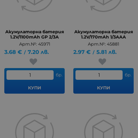
Акумулаторна батерия
Акумулаторна батерия
1.2V/1100mAh GP 2/3A
1.2V/170mAh 1/3AAA
Арт.№: 45971
Арт.№: 45881
3.68
€
7.20
лв.
2.97
€
5.81
лв.
/
/
бр.
бр.
КУПИ
КУПИ