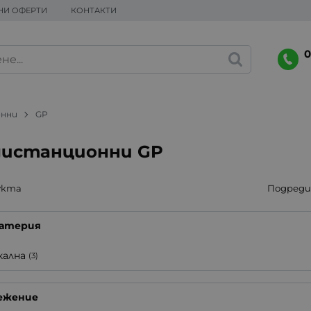
НИ ОФЕРТИ
КОНТАКТИ
0
онни
GP
дистанционни GP
укта
Подреди 
батерия
кална
(3)
ежение