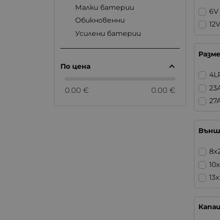
Малки батерии
6V
Обикновенни
12
Усилени батерии
Разм
По цена
4L
23
0.00 €
0.00 €
27
Външ
8x
10
13
Капа