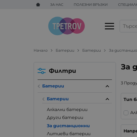
ЗА НАС
ПОЛЕЗНИ ВРЪЗКИ
СПЕЦИАЛ
Начало
Батерии
Батерии
За дистанци
За 
Филтри
3 Прод
Батерии
Батерии
Тип 
Алкални батерии
Ал
Други батерии
За дистанционни
Напр
Литиеви батерии