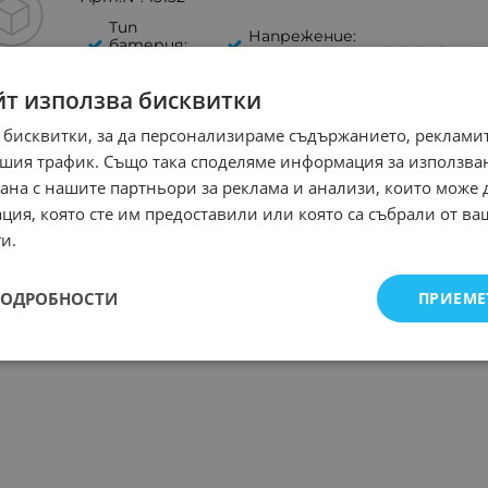
Тип
Напрежение:
батерия:
0.89
€
1
12V
/
Алкална
Външни
йт използва бисквитки
Капацитет:
размери:
-
10x28mm
 бисквитки, за да персонализираме съдържанието, рекламит
шия трафик. Също така споделяме информация за използва
рана с нашите партньори за реклама и анализи, които може
Батерия 4LR44 GP 6V
ция, която сте им предоставили или която са събрали от в
Арт.№: 8977
и.
Тип
Напрежение:
батерия:
2.30
€
4.
6V
/
Алкална
ПОДРОБНОСТИ
ПРИЕМЕ
Външни
Капацитет:
размери:
-
13x25mm