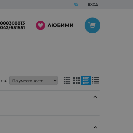
ВХОД
888308813
ЛЮБИМИ
042/651551
по: