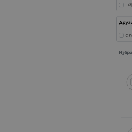
-
(3
Друг
с 
Избр