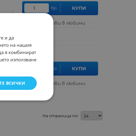
бр.
КУПИ
.74
лв.
Добави в любими
е и да
нето на нашия
 да я комбинират
ашето използване
бр.
КУПИ
50
лв.
ТЕ ВСИЧКИ
Добави в любими
На страница по: