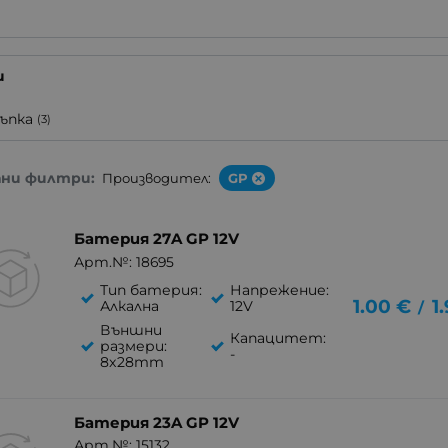
)
и
пъпка
(3)
ани филтри:
Производител:
GP
Батерия 27A GP 12V
Арт.№: 18695
Тип батерия:
Напрежение:
1.00
€
1
Алкална
12V
/
Външни
Капацитет:
размери:
-
8x28mm
Батерия 23A GP 12V
Арт.№: 15132