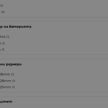
(1)
V
(2)
ер на батерията
R44
(1)
A
(1)
A
(1)
ни размери
28mm
(1)
x28mm
(1)
x25mm
(1)
цитет