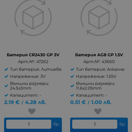
Батерия CR2430 GP 3V
Батерия AG8 GP 1.5V
Арт.№: 47262
Арт.№: 43660
Тип батерия: Литиева
Тип батерия: Алкална
Напрежение: 3V
Напрежение: 1.55V
Външни размери:
Външни размери:
24.5x3mm
11.6x2.05mm
Капацитет: -
Капацитет: -
2.19
€
4.28
лв.
0.51
€
1.00
лв.
/
/
бр.
бр.