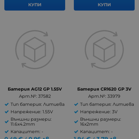
КУПИ
КУПИ
Батерия AG12 GP 1.55V
Батерия CR1620 GP 3V
Арт.№: 37582
Арт.№: 33979
Тип батерия: Литиева
Тип батерия: Литиева
Напрежение: 1.55V
Напрежение: 3V
Външни размери:
Външни размери:
11.6x4.2mm
16x2mm
Капацитет: -
Капацитет: -
0.49
€
0.96
лв.
1.94
€
3.79
лв.