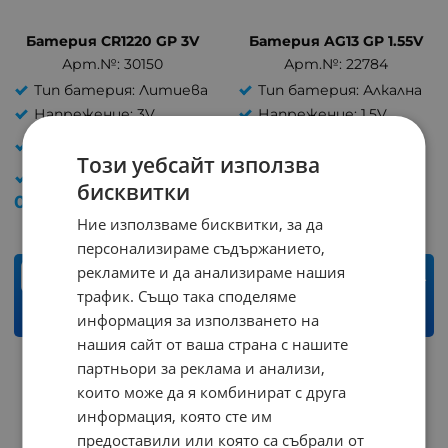
Батерия CR1220 GP 3V
Батерия AG13 GP 1.55V
Арт.№: 30150
Арт.№: 22784
Тип батерия: Литиева
Тип батерия: Алкална
Напрежение: 3V
Напрежение: 1.5V
Външни размери:
Външни размери:
12x2mm
11.6x5.4mm
Този уебсайт използва
Капацитет: -
Капацитет: -
бисквитки
0.99
€
1.94
лв.
0.46
€
0.90
лв.
/
/
Ние използваме бисквитки, за да
персонализираме съдържанието,
рекламите и да анализираме нашия
бр.
бр.
трафик. Също така споделяме
КУПИ
КУПИ
информация за използването на
нашия сайт от ваша страна с нашите
партньори за реклама и анализи,
които може да я комбинират с друга
информация, която сте им
предоставили или която са събрали от