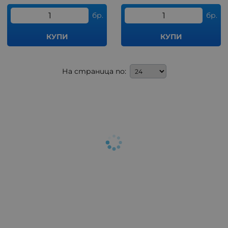
бр.
бр.
КУПИ
КУПИ
На страница по: