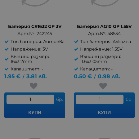
Батерия CR1632 GP 3V
Батерия AG10 GP 1.55V
Арт.№: 242245
Арт.№: 48534
Тип батерия: Литиева
Тип батерия: Алкална
Напрежение: 3V
Напрежение: 1.55V
Външни размери:
Външни размери:
16x3.2mm
11.6x3.05mm
Капацитет: -
Капацитет: -
1.95
€
3.81
лв.
0.50
€
0.98
лв.
/
/
бр.
бр.
КУПИ
КУПИ