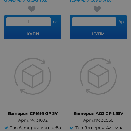
/
/
бр.
бр.
КУПИ
КУПИ
Батерия CR1616 GP 3V
Батерия AG3 GP 1.55V
Арт.№: 31092
Арт.№: 30556
Тип батерия: Литиева
Тип батерия: Алкална