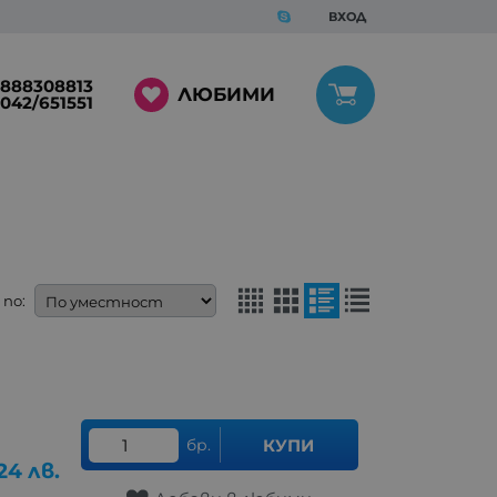
ВХОД
888308813
ЛЮБИМИ
042/651551
по:
бр.
КУПИ
24
лв.