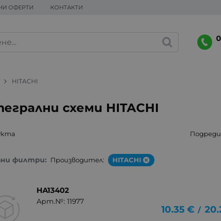
НИ ОФЕРТИ
КОНТАКТИ
0
HITACHI
егрални схеми HITACHI
укта
Подреди 
ани филтри:
Производител:
HITACHI
HA13402
Арт.№: 11977
10.35
€
20.
/