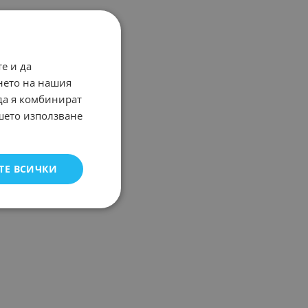
е и да
нето на нашия
 да я комбинират
ашето използване
ТЕ ВСИЧКИ