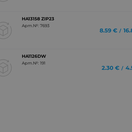
HA13158 ZIP23
Арт.№: 7693
8.59
€
16
/
HA1126DW
Арт.№: 191
2.30
€
4.
/