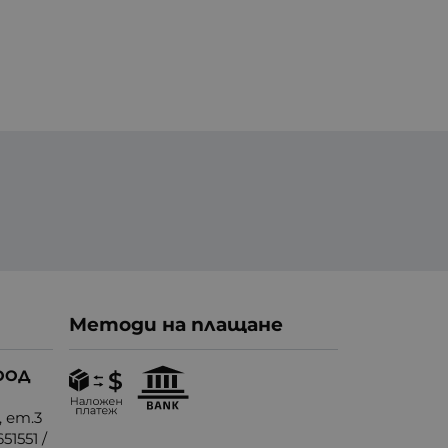
Методи на плащане
ООД
, ет.3
51551
/