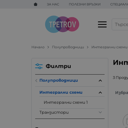
ЗА НАС
ПОЛЕЗНИ ВРЪЗКИ
СПЕЦИАЛ
Начало
Полупроводници
Интегрални схеми
Инт
Филтри
3 Прод
Полупроводници
Интегрални схеми
Избр
Интегрални схеми 1
Транзистори