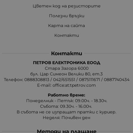
Цветен код на резисторите
Полезни връзки
Карта на сайта
Контакти
Контакти
ПЕТРОВ ЕЛЕКТРОНИКА ЕООД
Стара Загора 6000
бул. Цар Симеон Велики 80, ет.3
Телефон:
0888308813
/
042/651551
/
0875111671
/
0887740434
E-mail:
office:at:tpetrov.com
Работно време:
Понеделник - Петък: 09.00ч. - 18.30ч.
Събота: 09.30ч. - 16.00ч.
В събота не се изпращат пратки с куриер.
Неделя: Почивен ден
Методи на плащане