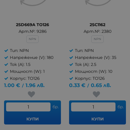
2SD669A TO126
2SC1162
Арт.№: 9286
Арт.№: 2380
NPN
NPN
Тип: NPN
Тип: NPN
Напрежение (V): 180
Напрежение (V): 35
Ток (A): 1.5
Ток (A): 2.5
Мощност (W): 1
Мощност (W): 10
Корпус: TO126
Корпус: TO126
1.00
€
1.96
лв.
0.33
€
0.65
лв.
/
/
бр.
бр.
КУПИ
КУПИ