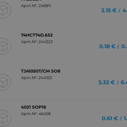
Арт.№: 246811
2.15
€
4
/
74HCT74D.652
Арт.№: 244322
0.18
€
0.
/
TJA1050T/CM SO8
Арт.№: 244153
3.32
€
6.
/
4021 SOP16
Арт.№: 46458
0.61
€
1
/