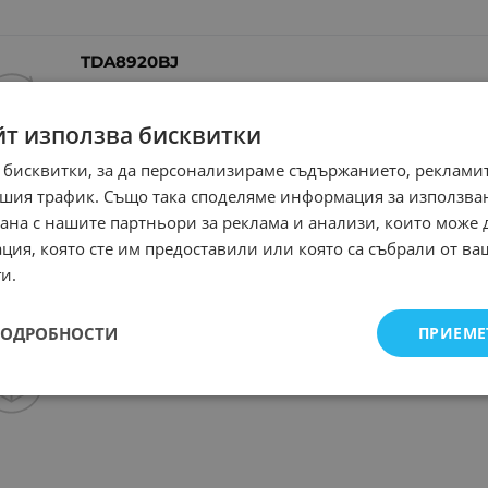
TDA8920BJ
Арт.№: 29890
10.12
€
19
/
йт използва бисквитки
 бисквитки, за да персонализираме съдържанието, рекламит
шия трафик. Също така споделяме информация за използва
TDA3653B SIL9
рана с нашите партньори за реклама и анализи, които може
Арт.№: 1044
1.38
€
2.
/
ция, която сте им предоставили или която са събрали от в
и.
ПОДРОБНОСТИ
ПРИЕМЕ
TDA1557Q
Арт.№: 960
7.57
€
14
/