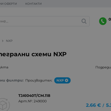
НИ ОФЕРТИ
КОНТАКТИ
0
NXP
егрални схеми NXP
дукта
Подреди 
ани филтри:
Производител:
NXP
TJA1040T/CM.118
Арт.№: 249000
2.66
€
5.
/