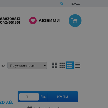
ВХОД
888308813
ЛЮБИМИ
042/651551
по:
бр.
КУПИ
20
лв.