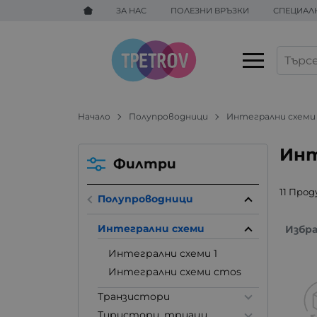
ЗА НАС
ПОЛЕЗНИ ВРЪЗКИ
СПЕЦИАЛ
Начало
Полупроводници
Интегрални схеми
Инт
Филтри
11 Про
Полупроводници
Интегрални схеми
Избр
Интегрални схеми 1
Интегрални схеми cmos
Транзистори
Тиристори, триаци