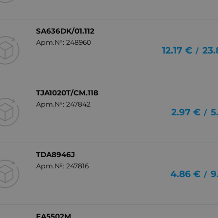
SA636DK/01.112
Арт.№: 248960
12.17
€
23.
/
TJA1020T/CM.118
Арт.№: 247842
2.97
€
5
/
TDA8946J
Арт.№: 247816
4.86
€
9
/
FA5502M