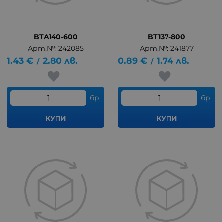
BTA140-600
BT137-800
Арт.№: 242085
Арт.№: 241877
1.43
€
2.80
лв.
0.89
€
1.74
лв.
/
/
бр.
бр.
КУПИ
КУПИ