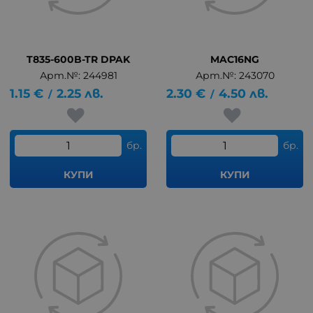
T835-600B-TR DPAK
MAC16NG
Арт.№: 244981
Арт.№: 243070
1.15
€
2.25
лв.
2.30
€
4.50
лв.
/
/
бр.
бр.
КУПИ
КУПИ