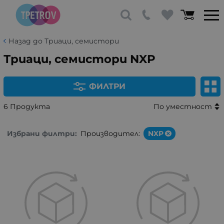
Назад до Триаци, семистори
Триаци, семистори NXP
ФИЛТРИ
6 Продукта
По уместност
Избрани филтри:
Производител:
NXP