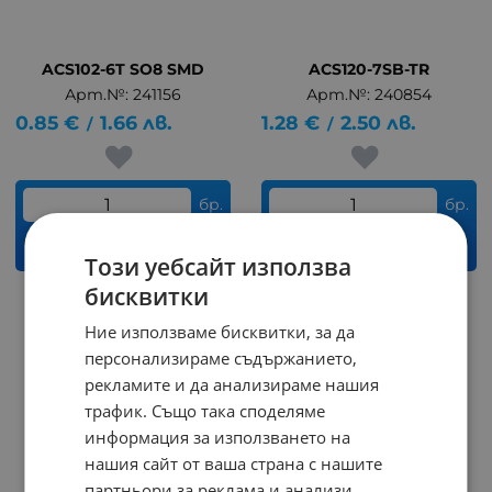
ACS102-6T SO8 SMD
ACS120-7SB-TR
Арт.№: 241156
Арт.№: 240854
0.85
€
1.66
лв.
1.28
€
2.50
лв.
/
/
бр.
бр.
КУПИ
КУПИ
Този уебсайт използва
бисквитки
На страница по:
Ние използваме бисквитки, за да
персонализираме съдържанието,
рекламите и да анализираме нашия
трафик. Също така споделяме
информация за използването на
нашия сайт от ваша страна с нашите
партньори за реклама и анализи,