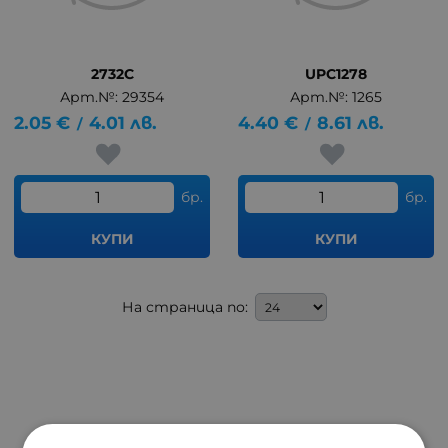
2732C
UPC1278
Арт.№: 29354
Арт.№: 1265
2.05
€
4.01
лв.
4.40
€
8.61
лв.
/
/
бр.
бр.
КУПИ
КУПИ
На страница по: