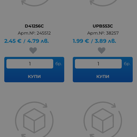
D41256C
UPB553C
Арт.№: 245512
Арт.№: 38257
2.45
€
4.79
лв.
1.99
€
3.89
лв.
/
/
бр.
бр.
КУПИ
КУПИ