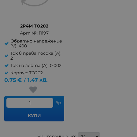
2P4M TO202
Арт.№: 11197
Обратно напрежение
(V): 400
Tok в права посока (А):
2
Ток на гейта (A): 0.002
Корпус: TO202
0.75
€
1.47
лв.
/
бр.
КУПИ
На страница по: