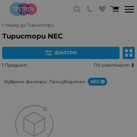
Назад до Тиристори
Тиристори NEC
ФИЛТРИ
1 Продукт
По уместност
Избрани филтри:
Производител:
NEC