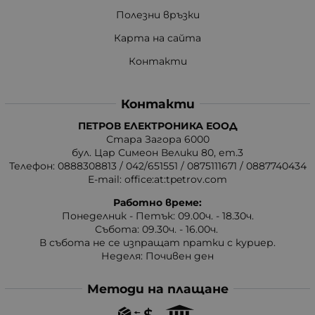
Полезни връзки
Карта на сайта
Контакти
Контакти
ПЕТРОВ ЕЛЕКТРОНИКА ЕООД
Стара Загора 6000
бул. Цар Симеон Велики 80, ет.3
Телефон:
0888308813
/
042/651551
/
0875111671
/
0887740434
E-mail:
office:at:tpetrov.com
Работно време:
Понеделник - Петък: 09.00ч. - 18.30ч.
Събота: 09.30ч. - 16.00ч.
В събота не се изпращат пратки с куриер.
Неделя: Почивен ден
Методи на плащане