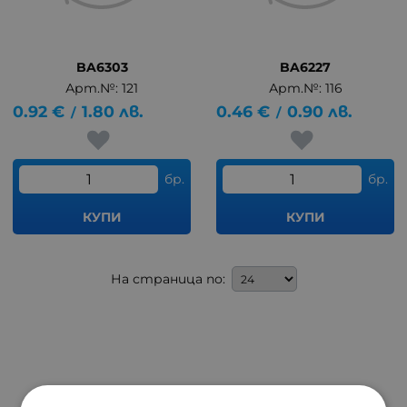
BA6303
BA6227
Арт.№: 121
Арт.№: 116
0.92
€
1.80
лв.
0.46
€
0.90
лв.
/
/
бр.
бр.
КУПИ
КУПИ
На страница по: