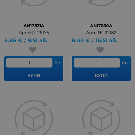
AN17831A
AN17830A
Арт.№: 26176
Арт.№: 22182
4.86
€
9.51
лв.
8.44
€
16.51
лв.
/
/
бр.
бр.
КУПИ
КУПИ