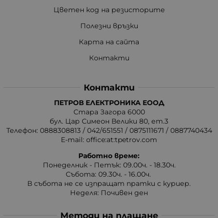
Цветен код на резисторите
Полезни връзки
Карта на сайта
Контакти
Контакти
ПЕТРОВ ЕЛЕКТРОНИКА ЕООД
Стара Загора 6000
бул. Цар Симеон Велики 80, ет.3
Телефон:
0888308813
/
042/651551
/
0875111671
/
0887740434
E-mail:
office:at:tpetrov.com
Работно време:
Понеделник - Петък: 09.00ч. - 18.30ч.
Събота: 09.30ч. - 16.00ч.
В събота не се изпращат пратки с куриер.
Неделя: Почивен ден
Методи на плащане