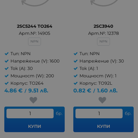
2SC5244 TO264
2SC3940
Арт.№: 14905
Арт.№: 12378
NPN
NPN
Тип: NPN
Тип: NPN
Напрежение (V): 1600
Напрежение (V): 30
Ток (A): 30
Ток (A): 1
Мощност (W): 200
Мощност (W): 1
Корпус: TO264
Корпус: TO92L
4.86
€
9.51
лв.
0.82
€
1.60
лв.
/
/
бр.
бр.
КУПИ
КУПИ