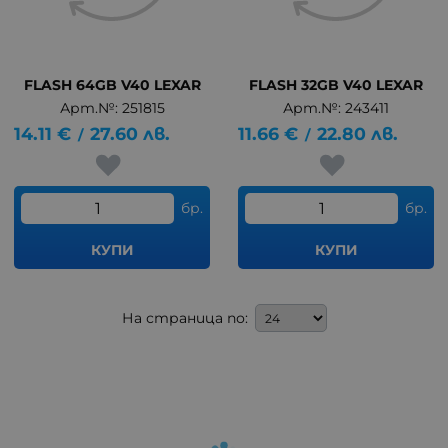
FLASH 64GB V40 LEXAR
FLASH 32GB V40 LEXAR
Арт.№: 251815
Арт.№: 243411
14.11
€
27.60
лв.
11.66
€
22.80
лв.
/
/
бр.
бр.
КУПИ
КУПИ
На страница по: