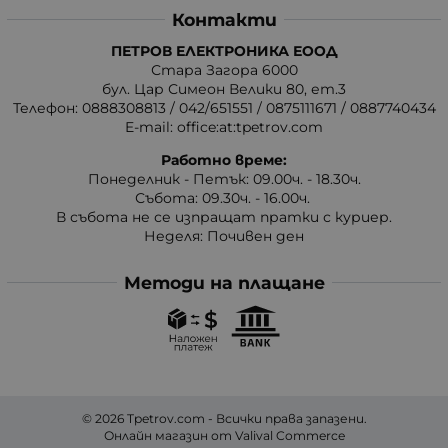
Контакти
ПЕТРОВ ЕЛЕКТРОНИКА ЕООД
Стара Загора 6000
бул. Цар Симеон Велики 80, ет.3
Телефон:
0888308813
/
042/651551
/
0875111671
/
0887740434
E-mail:
office:at:tpetrov.com
Работно време:
Понеделник - Петък: 09.00ч. - 18.30ч.
Събота: 09.30ч. - 16.00ч.
В събота не се изпращат пратки с куриер.
Неделя: Почивен ден
Методи на плащане
© 2026
Tpetrov.com
- Всички права запазени.
Онлайн магазин от
Valival Commerce