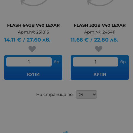
FLASH 64GB V40 LEXAR
FLASH 32GB V40 LEXAR
Арт.№: 251815
Арт.№: 243411
14.11
€
27.60
лв.
11.66
€
22.80
лв.
/
/
бр.
бр.
КУПИ
КУПИ
На страница по: