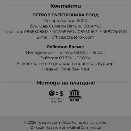
Контакти
ПЕТРОВ ЕЛЕКТРОНИКА ЕООД
Стара Загора 6000
бул. Цар Симеон Велики 80, ет.3
Телефон:
0888308813
/
042/651551
/
0875111671
/
0887740434
E-mail:
office:at:tpetrov.com
Работно време:
Понеделник - Петък: 09.00ч. - 18.30ч.
Събота: 09.30ч. - 16.00ч.
В събота не се изпращат пратки с куриер.
Неделя: Почивен ден
Методи на плащане
© 2026
Tpetrov.com
- Всички права запазени.
Онлайн магазин от
Valival Commerce