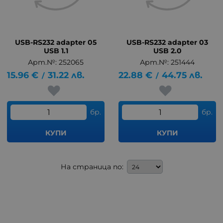
USB-RS232 adapter 05
USB-RS232 adapter 03
USB 1.1
USB 2.0
Арт.№: 252065
Арт.№: 251444
15.96
€
31.22
лв.
22.88
€
44.75
лв.
/
/
бр.
бр.
КУПИ
КУПИ
На страница по: