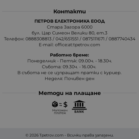
Контакти
ПЕТРОВ ЕЛЕКТРОНИКА ЕООД
Стара Загора 6000
бул. Цар Симеон Велики 80, ет.3
Телефон:
0888308813
/
042/651551
/
0875111671
/
0887740434
E-mail:
office:at:tpetrov.com
Работно време:
Понеделник - Петък: 09.00ч. - 18.30ч.
Събота: 09.30ч. - 16.00ч.
В събота не се изпращат пратки с куриер.
Неделя: Почивен ден
Методи на плащане
© 2026
Tpetrov.com
- Всички права запазени.