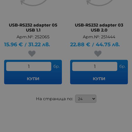
USB-RS232 adapter 05
USB-RS232 adapter 03
USB 1.1
USB 2.0
Арт.№: 252065
Арт.№: 251444
15.96
€
31.22
лв.
22.88
€
44.75
лв.
/
/
бр.
бр.
КУПИ
КУПИ
На страница по: