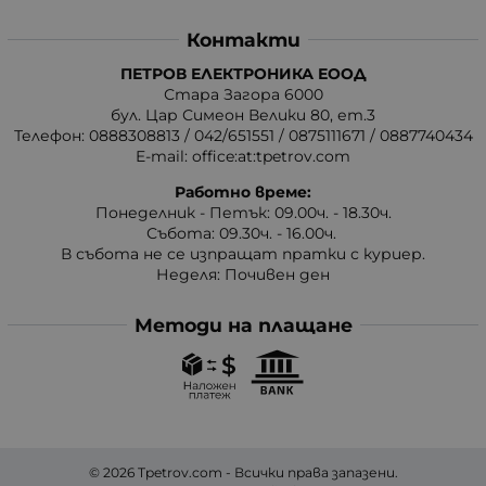
Контакти
ПЕТРОВ ЕЛЕКТРОНИКА ЕООД
Стара Загора 6000
бул. Цар Симеон Велики 80, ет.3
Телефон:
0888308813
/
042/651551
/
0875111671
/
0887740434
E-mail:
office:at:tpetrov.com
Работно време:
Понеделник - Петък: 09.00ч. - 18.30ч.
Събота: 09.30ч. - 16.00ч.
В събота не се изпращат пратки с куриер.
Неделя: Почивен ден
Методи на плащане
© 2026
Tpetrov.com
- Всички права запазени.