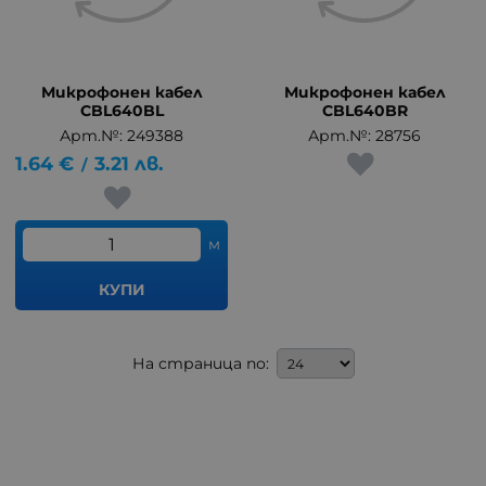
Микрофонен кабел
Микрофонен кабел
CBL640BL
CBL640BR
Арт.№: 249388
Арт.№: 28756
1.64
€
3.21
лв.
/
м
КУПИ
На страница по: