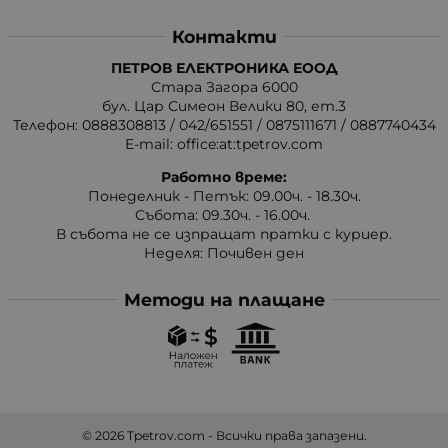
Контакти
ПЕТРОВ ЕЛЕКТРОНИКА ЕООД
Стара Загора 6000
бул. Цар Симеон Велики 80, ет.3
Телефон:
0888308813
/
042/651551
/
0875111671
/
0887740434
E-mail:
office:at:tpetrov.com
Работно време:
Понеделник - Петък: 09.00ч. - 18.30ч.
Събота: 09.30ч. - 16.00ч.
В събота не се изпращат пратки с куриер.
Неделя: Почивен ден
Методи на плащане
© 2026
Tpetrov.com
- Всички права запазени.