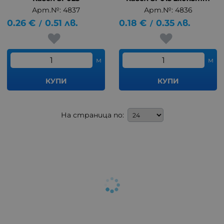
Арт.№: 4837
Арт.№: 4836
0.26
€
0.51
лв.
0.18
€
0.35
лв.
/
/
м
м
КУПИ
КУПИ
На страница по: