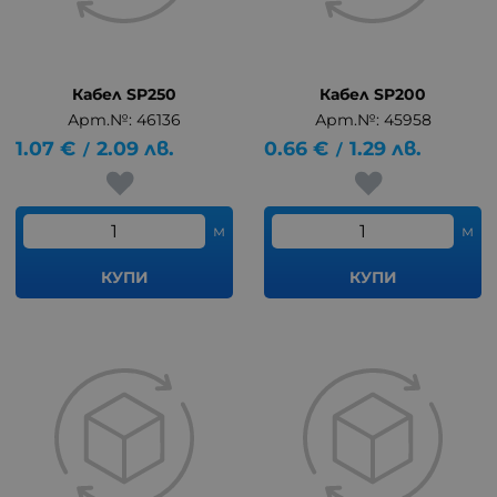
Кабел SP250
Кабел SP200
Арт.№: 46136
Арт.№: 45958
1.07
€
2.09
лв.
0.66
€
1.29
лв.
/
/
м
м
КУПИ
КУПИ