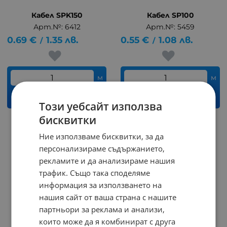
Кабел SPK150
Кабел SP100
Арт.№: 6412
Арт.№: 5459
0.69
€
1.35
лв.
0.55
€
1.08
лв.
/
/
м
м
КУПИ
КУПИ
Този уебсайт използва
бисквитки
Ние използваме бисквитки, за да
персонализираме съдържанието,
рекламите и да анализираме нашия
трафик. Също така споделяме
информация за използването на
нашия сайт от ваша страна с нашите
партньори за реклама и анализи,
които може да я комбинират с друга