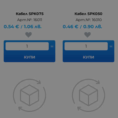
Кабел SPK075
Кабел SPK050
Арт.№: 16011
Арт.№: 16010
0.54
€
1.06
лв.
0.46
€
0.90
лв.
/
/
м
м
КУПИ
КУПИ