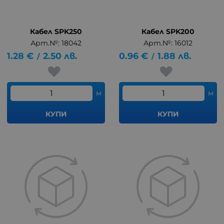
Кабел SPK250
Кабел SPK200
Арт.№: 18042
Арт.№: 16012
1.28
€
2.50
лв.
0.96
€
1.88
лв.
/
/
м
м
КУПИ
КУПИ