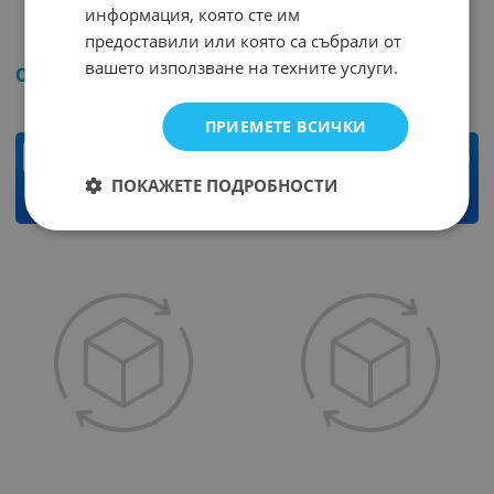
информация, която сте им
Кабел SP150
Кабел SP075
предоставили или която са събрали от
Арт.№: 4842
Арт.№: 4840
вашето използване на техните услуги.
0.77
€
1.51
лв.
0.39
€
0.76
лв.
/
/
ПРИЕМЕТЕ ВСИЧКИ
м
м
ПОКАЖЕТЕ ПОДРОБНОСТИ
КУПИ
КУПИ