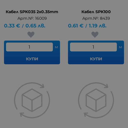
Кабел SPK035 2x0.35mm
Кабел SPK100
Арт.№: 16009
Арт.№: 8439
0.33
€
0.65
лв.
0.61
€
1.19
лв.
/
/
м
м
КУПИ
КУПИ