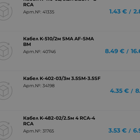
RCA
1.43
€
2.
/
Арт.№: 41335
Кабел K-510/2м SMA AF-SMA
BM
8.49
€
16
/
Арт.№: 40746
Кабел K-402-03/3м 3.5SM-3.5SF
Арт.№: 34198
4.35
€
8
/
Кабел K-482-02/2.5м 4 RCA-4
RCA
3.53
€
6.
/
Арт.№: 31765