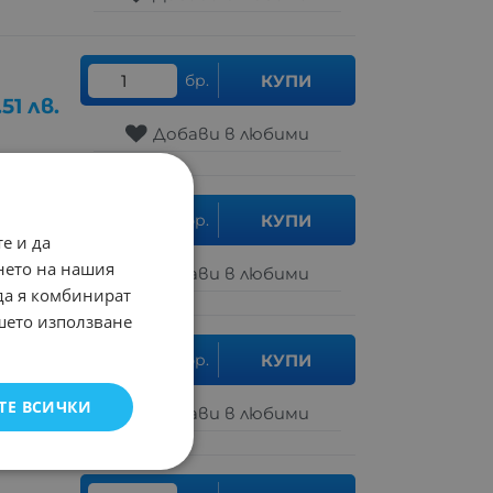
бр.
КУПИ
.51
лв.
Добави в любими
бр.
КУПИ
е и да
.80
лв.
нето на нашия
Добави в любими
 да я комбинират
ашето използване
бр.
КУПИ
.81
лв.
ТЕ ВСИЧКИ
Добави в любими