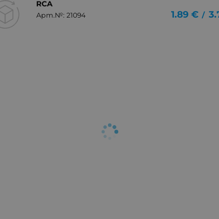
RCA
1.89
€
3.
/
Арт.№: 21094