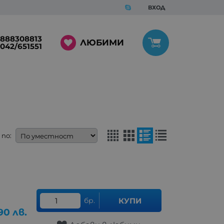
ВХОД
888308813
ЛЮБИМИ
042/651551
по:
бр.
КУПИ
90
лв.