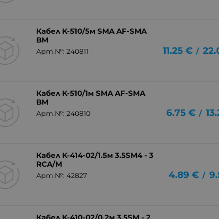
Кабел K-510/5м SMA AF-SMA
BM
11.25
€
22.
/
Арт.№: 240811
Кабел K-510/1м SMA AF-SMA
BM
6.75
€
13
/
Арт.№: 240810
Кабел K-414-02/1.5м 3.5SM4 - 3
RCA/M
4.89
€
9.
/
Арт.№: 42827
Кабел K-410-02/0.2м 3.5SM - 2