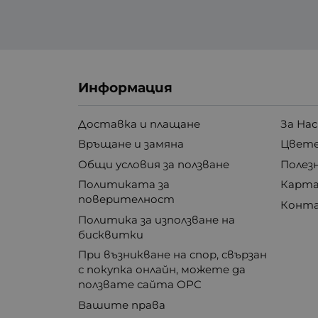
Информация
Доставка и плащане
За Нас
Връщане и замяна
Цвете
Общи условия за ползване
Полез
Политиката за
Карта
поверителност
Конт
Политика за използване на
бисквитки
При възникване на спор, свързан
с покупка онлайн, можете да
ползвате сайта ОРС
Вашите права