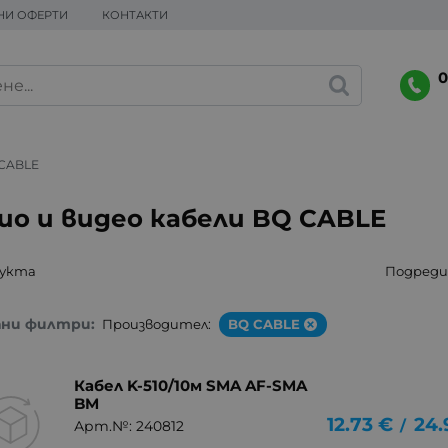
НИ ОФЕРТИ
КОНТАКТИ
0
CABLE
ио и видео кабели BQ CABLE
дукта
Подреди 
ани филтри:
Производител:
BQ CABLE
Кабел K-510/10м SMA AF-SMA
BM
12.73
€
24.
/
Арт.№: 240812