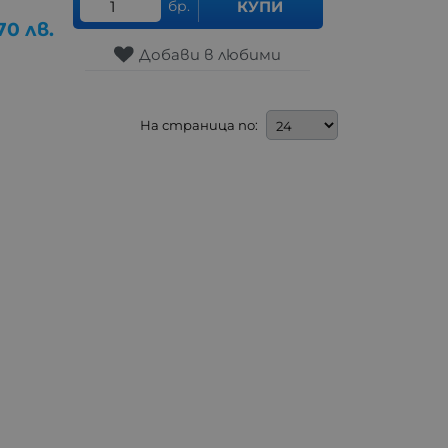
бр.
КУПИ
70
лв.
Добави в любими
На страница по: