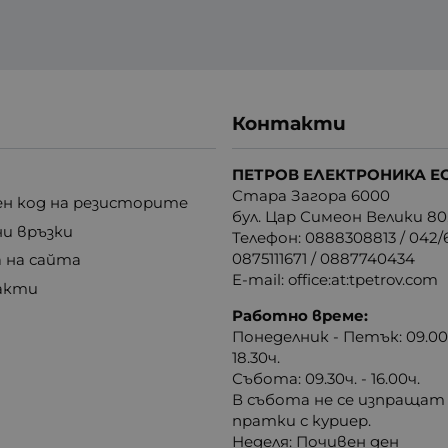
Контакти
ПЕТРОВ ЕЛЕКТРОНИКА Е
Стара Загора 6000
н код на резисторите
бул. Цар Симеон Велики 80
ни връзки
Телефон:
0888308813
/
042/6
0875111671
/
0887740434
 на сайта
E-mail:
office:at:tpetrov.com
акти
Работно време:
Понеделник - Петък: 09.00ч
18.30ч.
Събота: 09.30ч. - 16.00ч.
В събота не се изпращат
пратки с куриер.
Неделя: Почивен ден