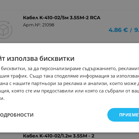
Кабел K-410-02/5м 3.5SM-2 RCA
Арт.№: 21098
4.86
€
9
/
йт използва бисквитки
Кабел K-410-02/10м 3.5SM - 2
RCA
 бисквитки, за да персонализираме съдържанието, рекламит
8.08
€
15
/
Арт.№: 21097
шия трафик. Също така споделяме информация за използва
рана с нашите партньори за реклама и анализи, които може
ция, която сте им предоставили или която са събрали от в
Кабел K-410-02/3м 3.5SM-2 RCA
и.
Арт.№: 21095
2.97
€
5
/
ПОДРОБНОСТИ
ПРИЕМЕ
Кабел K-410-02/1.2м 3.5SM - 2