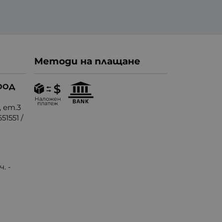
Методи на плащане
ООД
, ет.3
51551
/
. -